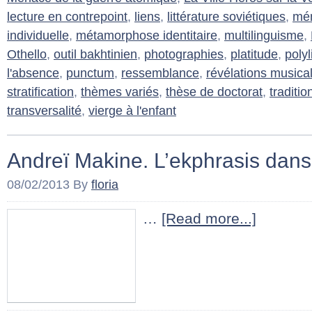
lecture en contrepoint
,
liens
,
littérature soviétiques
,
mém
individuelle
,
métamorphose identitaire
,
multilinguisme
,
Othello
,
outil bakhtinien
,
photographies
,
platitude
,
poly
l'absence
,
punctum
,
ressemblance
,
révélations musica
stratification
,
thèmes variés
,
thèse de doctorat
,
traditi
transversalité
,
vierge à l'enfant
Andreï Makine. L’ekphrasis dan
08/02/2013
By
floria
…
[Read more...]