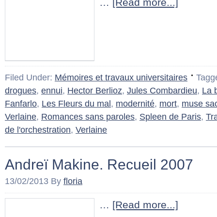
…
[Read more...]
Filed Under:
Mémoires et travaux universitaires
Tagg
drogues
,
ennui
,
Hector Berlioz
,
Jules Combardieu
,
La 
Fanfarlo
,
Les Fleurs du mal
,
modernité
,
mort
,
muse sa
Verlaine
,
Romances sans paroles
,
Spleen de Paris
,
Tra
de l'orchestration
,
Verlaine
Andreï Makine. Recueil 2007
13/02/2013
By
floria
…
[Read more...]