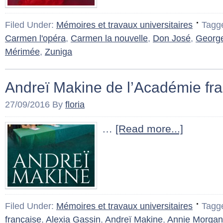
Filed Under:
Mémoires et travaux universitaires
Tagg
Carmen l'opéra
,
Carmen la nouvelle
,
Don José
,
George
Mérimée
,
Zuniga
Andreï Makine de l’Académie fr
27/09/2016
By
floria
…
[Read more...]
Filed Under:
Mémoires et travaux universitaires
Tagg
française
,
Alexia Gassin
,
Andreï Makine
,
Annie Morgan