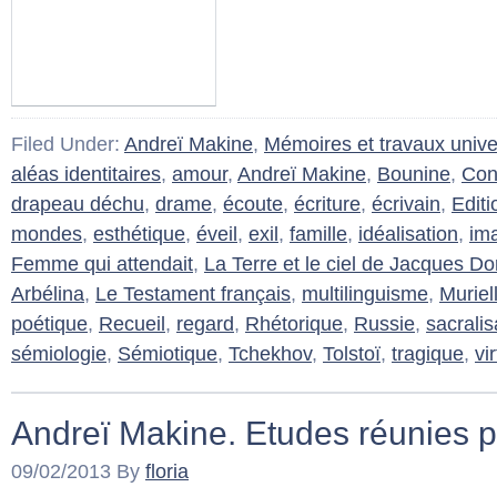
Filed Under:
Andreï Makine
,
Mémoires et travaux univer
aléas identitaires
,
amour
,
Andreï Makine
,
Bounine
,
Con
drapeau déchu
,
drame
,
écoute
,
écriture
,
écrivain
,
Editi
mondes
,
esthétique
,
éveil
,
exil
,
famille
,
idéalisation
,
im
Femme qui attendait
,
La Terre et le ciel de Jacques D
Arbélina
,
Le Testament français
,
multilinguisme
,
Muriel
poétique
,
Recueil
,
regard
,
Rhétorique
,
Russie
,
sacralis
sémiologie
,
Sémiotique
,
Tchekhov
,
Tolstoï
,
tragique
,
vi
Andreï Makine. Etudes réunies 
09/02/2013
By
floria