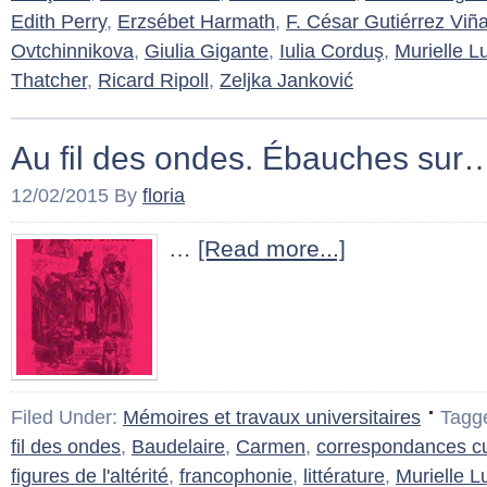
Edith Perry
,
Erzsébet Harmath
,
F. César Gutiérrez Viñ
Ovtchinnikova
,
Giulia Gigante
,
Iulia Corduş
,
Murielle L
Thatcher
,
Ricard Ripoll
,
Zeljka Janković
Au fil des ondes. Ébauches sur
12/02/2015
By
floria
…
[Read more...]
Filed Under:
Mémoires et travaux universitaires
Tagg
fil des ondes
,
Baudelaire
,
Carmen
,
correspondances cu
figures de l'altérité
,
francophonie
,
littérature
,
Murielle L