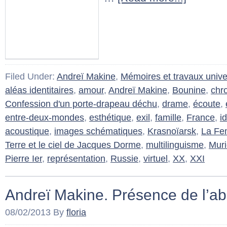
Filed Under:
Andreï Makine
,
Mémoires et travaux univer
aléas identitaires
,
amour
,
Andreï Makine
,
Bounine
,
chr
Confession d'un porte-drapeau déchu
,
drame
,
écoute
,
entre-deux-mondes
,
esthétique
,
exil
,
famille
,
France
,
i
acoustique
,
images schématiques
,
Krasnoïarsk
,
La Fe
Terre et le ciel de Jacques Dorme
,
multilinguisme
,
Muri
Pierre Ier
,
représentation
,
Russie
,
virtuel
,
XX
,
XXI
Andreï Makine. Présence de l’
08/02/2013
By
floria