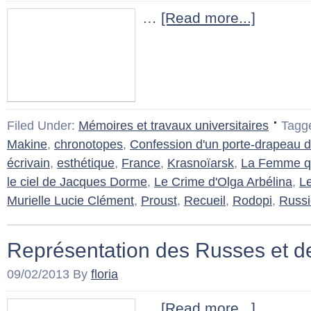
…
[Read more...]
Filed Under:
Mémoires et travaux universitaires
Tagg
Makine
,
chronotopes
,
Confession d'un porte-drapeau 
écrivain
,
esthétique
,
France
,
Krasnoïarsk
,
La Femme qu
le ciel de Jacques Dorme
,
Le Crime d'Olga Arbélina
,
Le
Murielle Lucie Clément
,
Proust
,
Recueil
,
Rodopi
,
Russi
Représentation des Russes et d
09/02/2013
By
floria
…
[Read more...]