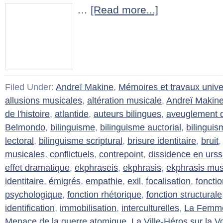
…
[Read more...]
Filed Under:
Andreï Makine
,
Mémoires et travaux univer
allusions musicales
,
altération musicale
,
Andreï Makin
de l'histoire
,
atlantide
,
auteurs bilingues
,
aveuglement d
Belmondo
,
bilinguisme
,
bilinguisme auctorial
,
bilinguis
lectoral
,
bilinguisme scriptural
,
brisure identitaire
,
bruit
musicales
,
conflictuels
,
contrepoint
,
dissidence en urss
effet dramatique
,
ekphraseis
,
ekphrasis
,
ekphrasis mus
identitaire
,
émigrés
,
empathie
,
exil
,
focalisation
,
foncti
psychologique
,
fonction rhétorique
,
fonction structurale
identification
,
immobilisation
,
interculturelles
,
La Femme 
Menace de la guerre atomique
,
La Ville-Héros sur la V