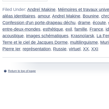
Filed Under:
Andreï Makine
,
Mémoires et travaux univer
aléas identitaires
,
amour
,
Andreï Makine
,
Bounine
,
chr
Confession d'un porte-drapeau déchu
,
drame
,
écoute
,
entre-deux-mondes
,
esthétique
,
exil
,
famille
,
France
,
i
acoustique
,
images schématiques
,
Krasnoïarsk
,
La Fe
Terre et le ciel de Jacques Dorme
,
multilinguisme
,
Muri
Pierre Ier
,
représentation
,
Russie
,
virtuel
,
XX
,
XXI
Return to top of page