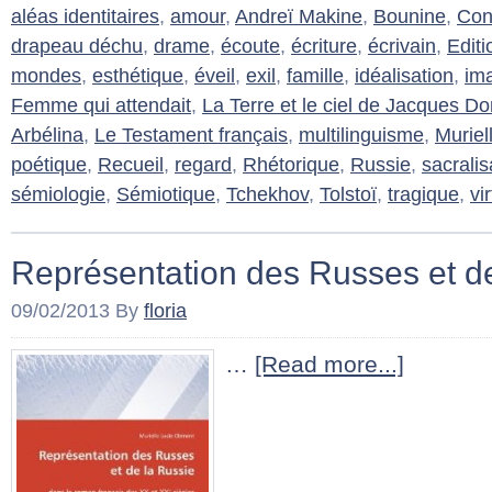
aléas identitaires
,
amour
,
Andreï Makine
,
Bounine
,
Con
drapeau déchu
,
drame
,
écoute
,
écriture
,
écrivain
,
Editi
mondes
,
esthétique
,
éveil
,
exil
,
famille
,
idéalisation
,
im
Femme qui attendait
,
La Terre et le ciel de Jacques D
Arbélina
,
Le Testament français
,
multilinguisme
,
Muriel
poétique
,
Recueil
,
regard
,
Rhétorique
,
Russie
,
sacralis
sémiologie
,
Sémiotique
,
Tchekhov
,
Tolstoï
,
tragique
,
vi
Représentation des Russes et d
09/02/2013
By
floria
…
[Read more...]