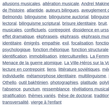
allusions musicales
,
altération musicale
,
Andreï Makin
de l'histoire
,
atlantide
,
auteurs bilingues
,
aveuglement d
Belmondo
,
bilinguisme
,
bilinguisme auctorial
,
bilinguis
lectoral
,
bilinguisme scriptural
,
brisure identitaire
,
bruit
musicales
,
conflictuels
,
contrepoint
,
dissidence en urss
effet dramatique
,
ekphraseis
,
ekphrasis
,
ekphrasis mus
identitaire
,
émigrés
,
empathie
,
exil
,
focalisation
,
foncti
psychologique
,
fonction rhétorique
,
fonction structurale
identification
,
immobilisation
,
interculturelles
,
La Femme 
Menace de la guerre atomique
,
La Ville-Héros sur la V
lecture en contrepoint
,
liens
,
littérature soviétiques
,
mém
individuelle
,
métamorphose identitaire
,
multilinguisme
,
Othello
,
outil bakhtinien
,
photographies
,
platitude
,
poly
l'absence
,
punctum
,
ressemblance
,
révélations musica
stratification
,
thèmes variés
,
thèse de doctorat
,
traditi
transversalité
,
vierge à l'enfant