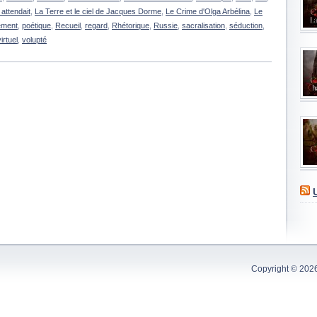
attendait
,
La Terre et le ciel de Jacques Dorme
,
Le Crime d'Olga Arbélina
,
Le
lément
,
poétique
,
Recueil
,
regard
,
Rhétorique
,
Russie
,
sacralisation
,
séduction
,
virtuel
,
volupté
Copyright © 202