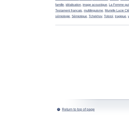
famille
,
idéalisation
,
image acoustique
,
La Femme qui 
Testament français
,
multilinguisme
,
Murielle Lucie C
sémiologie
,
Sémiotique
,
Tchekhov
,
Tolstoï
,
tragique
,
Return to top of page