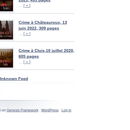
2023, 495 pages
…
[ +.]
Crime à Châteauroux, 13
juin 2022, 309 pages
…
[ +.]
Crime à Cluis,10 juillet 2020,
605 pages
…
[ +.]
Unknown Feed
6 on
Genesis Framework
·
WordPress
·
Log in