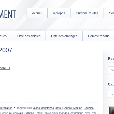
Accueil
A propos
Curriculum vitae
Ser
tiques
Liste des articles
Liste des ouvrages
Compte rendus
 2007
Re
ore...]
Cat
Cate
ersitaires
Tagged With:
aléas identitaires
,
amour
,
Andreï Makine
,
Bounine
,
e
,
écriture
,
écrivain
,
Editions Emelci
,
entre-deux-mondes
,
esthétique
,
éveil
,
exil
,