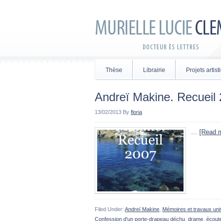
Thèse
Librairie
Projets artis
Andreï Makine. Recueil
13/02/2013
By
floria
…
[Read m
Filed Under:
Andreï Makine
,
Mémoires et travaux univ
Confession d'un porte-drapeau déchu
,
drame
,
écout