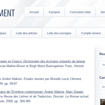
Accueil
A propos
Curriculum vitae
Ser
tiques
Liste des articles
Liste des ouvrages
Compte rendus
Re
ages en France. Dictionnaire des écrivains migrants de langue
Ursula Mathis-Moser et Birgit Mertz-Baumgartner, Paris, Honoré
Cat
ns
Andreï Makine. Etudes réunies par Murielle Lucie Clément
,
Cate
9, pp. 69-87
mans de l’Extrême contemporain. Andreï Makine, Marc Dugain,
ns
Revue des Lettres et de Traduction, Dossier: Le Roman actuel
,
iban, 2008, pp. 369-385