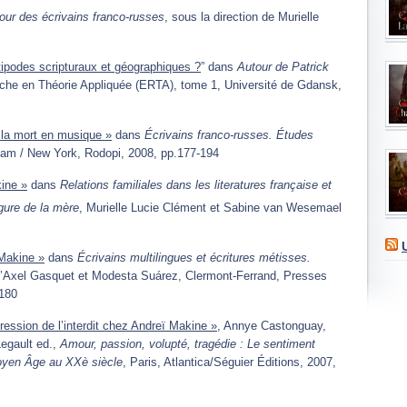
our des écrivains franco-russes
, sous la direction de Murielle
ipodes scripturaux et géographiques ?
” dans
Autour de Patrick
rche en Théorie Appliquée (ERTA), tome 1, Université de Gdansk,
 la mort en musique »
dans
Écrivains franco-russes. Études
am / New York, Rodopi, 2008, pp.177-194
kine »
dans
Relations familiales dans les literatures française et
gure de la mère
, Murielle Lucie Clément et Sabine van Wesemael
 Makine »
dans
Écrivains multilingues et écritures métisses.
 d’Axel Gasquet et Modesta Suárez, Clermont-Ferrand, Presses
-180
ression de l’interdit chez Andreï Makine »
, Annye Castonguay,
egault ed.,
Amour, passion, volupté, tragédie : Le sentiment
Moyen Âge au XXè siècle
, Paris, Atlantica/Séguier Éditions, 2007,