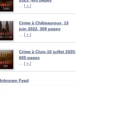
2023, 495 pages
…
[ +.]
Crime à Châteauroux, 13
juin 2022, 309 pages
…
[ +.]
Crime à Cluis,10 juillet 2020,
605 pages
…
[ +.]
Unknown Feed