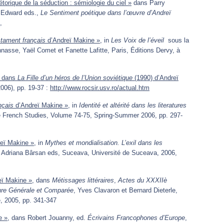
torique de la séduction : sémiologie du ciel »
dans Parry
 Edward eds.,
Le Sentiment poétique dans l’œuvre d’Andreï
,
tament français
d’Andreï Makine »
, in
Les Voix de l’éveil
sous la
nasse, Yaël Comet et Fanette Lafitte, Paris, Éditions Dervy, à
os dans
La Fille d’un héros de l’Union soviétique
(1990) d’Andreï
 2006), pp. 19-37 :
http://www.rocsir.usv.ro/actual.htm
nçais
d’Andreï Makine »
, in
Identité et altérité dans les literatures
ie French Studies, Volume 74-75, Spring-Summer 2006, pp. 297-
eï Makine »
, in
Mythes et mondialisation. L’exil dans les
t Adriana Bârsan eds, Suceava, Université de Suceava, 2006,
eï Makine »
, dans
Métissages littéraires
,
Actes du XXXIIè
ture Générale et Comparée
, Yves Clavaron et Bernard Dieterle,
e, 2005, pp. 341-347
e »
, dans Robert Jouanny, ed.
Écrivains Francophones d’Europe
,