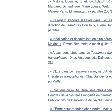
.
« Makine, Bounine, Tchekhov, Tolstoï : Rhé
Margaret, Scheidhauer Marie Louise, Welch
Makine
Paris, L’Harmattan, (à paraître 2007)
.
« Le regard, l’écoute et l’éveil dans
Le Tes
direction de Jean-Yves Pouilloux, Pierre Bon
paraître
.
« Idéalisation et désacralisation d’un hér
Makine »
, Revue électronique rocsir (juillet
.
« Aleas identitaires dans
Le Testament fra
francophones
, Driss Aïssaoui ed., Dalhous
311
.
« L’Exil dans
Le Testament français
d’Andr
littératures francophones
, Olga Gancevici e
pp.75-87
.
« Poétique du multiculturalisme chez Andr
Congrès de la Société Française de Littéra
Publications de l’Université de Saint-Etienn
.
« L’Entre-deux-mondes chez Andreï Makin