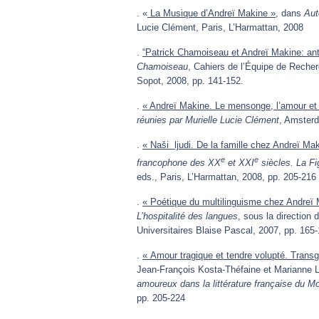
. «
La Musique d’Andreï Makine »
, dans
Aut
Lucie Clément, Paris, L’Harmattan, 2008
.
“Patrick Chamoiseau et Andreï Makine: ant
Chamoiseau
, Cahiers de l’Équipe de Reche
Sopot, 2008, pp. 141-152.
.
« Andreï Makine. Le mensonge, l’amour et
réunies par Murielle Lucie Clément
, Amsterd
.
« Naši ljudi. De la famille chez Andreï Ma
e
e
francophone des XX
et XXI
siècles. La Fi
eds., Paris, L’Harmattan, 2008, pp. 205-216
.
« Poétique du multilinguisme chez Andreï
L’hospitalité des langues
, sous la direction
Universitaires Blaise Pascal, 2007, pp. 165
.
« Amour tragique et tendre volupté. Transg
Jean-François Kosta-Théfaine et Marianne L
amoureux dans la littérature française du 
pp. 205-224