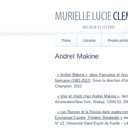
Thèse
Librairie
Projets artis
Andreï Makine
.
« Andreï Makine », dans
Passages et Ancr
française (1981-2011)
, Sous la direction d’
Champion, 2012
.
« Voix et chant chez Andreï Makine »
, da
Amsterdam/New-York, Rodopi, CRIN 53, 200
.
« Les Russes et la Russie dans quatre ro
Emmanuel Carrère, Frédéric Beigbeder »
da
N° 13, Université Saint-Esprit de Kaslik – L