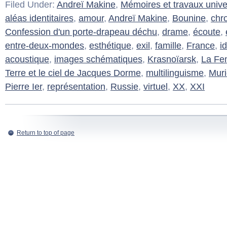
Filed Under:
Andreï Makine
,
Mémoires et travaux univer
aléas identitaires
,
amour
,
Andreï Makine
,
Bounine
,
chr
Confession d'un porte-drapeau déchu
,
drame
,
écoute
,
entre-deux-mondes
,
esthétique
,
exil
,
famille
,
France
,
i
acoustique
,
images schématiques
,
Krasnoïarsk
,
La Fe
Terre et le ciel de Jacques Dorme
,
multilinguisme
,
Muri
Pierre Ier
,
représentation
,
Russie
,
virtuel
,
XX
,
XXI
Return to top of page