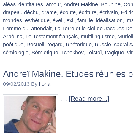
aléas identitaires
,
amour
,
Andreï Makine
,
Bounine
,
Con
drapeau déchu
,
drame
,
écoute
,
écriture
,
écrivain
,
Editi
mondes
,
esthétique
,
éveil
,
exil
,
famille
,
idéalisation
,
im
Femme qui attendait
,
La Terre et le ciel de Jacques D
Arbélina
,
Le Testament français
,
multilinguisme
,
Muriel
poétique
,
Recueil
,
regard
,
Rhétorique
,
Russie
,
sacralis
sémiologie
,
Sémiotique
,
Tchekhov
,
Tolstoï
,
tragique
,
vi
Andreï Makine. Etudes réunies 
09/02/2013
By
floria
…
[Read more...]