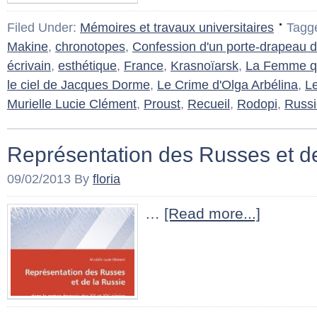
Filed Under:
Mémoires et travaux universitaires
Tagg
Makine
,
chronotopes
,
Confession d'un porte-drapeau 
écrivain
,
esthétique
,
France
,
Krasnoïarsk
,
La Femme qu
le ciel de Jacques Dorme
,
Le Crime d'Olga Arbélina
,
Le
Murielle Lucie Clément
,
Proust
,
Recueil
,
Rodopi
,
Russi
Représentation des Russes et d
09/02/2013
By
floria
…
[Read more...]