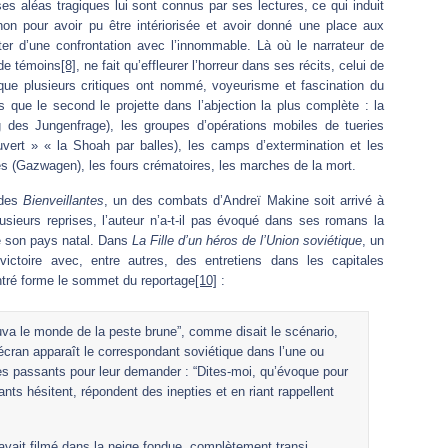
s aléas tragiques lui sont connus par ses lectures, ce qui induit
on pour avoir pu être intériorisée et avoir donné une place aux
ter d’une confrontation avec l’innommable. Là où le narrateur de
 de témoins
[8]
, ne fait qu’effleurer l’horreur dans ses récits, celui de
 que plusieurs critiques ont nommé, voyeurisme et fascination du
s que le second le projette dans l’abjection la plus complète : la
g des Jungenfrage), les groupes d’opérations mobiles de tueries
uvert » « la Shoah par balles), les camps d’extermination et les
 (Gazwagen), les fours crématoires, les marches de la mort.
 des
Bienveillantes
, un des combats d’Andreï Makine soit arrivé à
lusieurs reprises, l’auteur n’a-t-il pas évoqué dans ses romans la
né son pays natal. Dans
La Fille d’un héros de l’Union soviétique
, un
victoire avec, entre autres, des entretiens dans les capitales
ntré forme le sommet du reportage
[10]
:
uva le monde de la peste brune”, comme disait le scénario,
écran apparaît le correspondant soviétique dans l’une ou
 les passants pour leur demander : “Dites-moi, qu’évoque pour
ts hésitent, répondent des inepties et en riant rappellent
avait filmé dans la neige fondue, complètement transi,