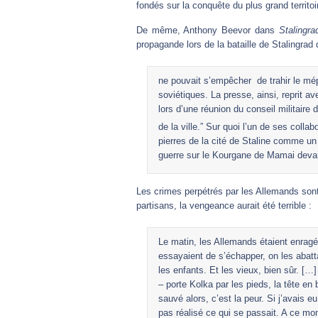
fondés sur la conquête du plus grand territoir
De même, Anthony Beevor dans
Stalingra
propagande lors de la bataille de Stalingrad 
ne pouvait s’empêcher de trahir le mép
soviétiques. La presse, ainsi, reprit a
lors d’une réunion du conseil militaire
de la ville.” Sur quoi l’un de ses collab
pierres de la cité de Staline comme u
guerre sur le Kourgane de Mamai devait
Les crimes perpétrés par les Allemands sont
partisans, la vengeance aurait été terrible :
Le matin, les Allemands étaient enragés
essayaient de s’échapper, on les abatta
les enfants. Et les vieux, bien sûr. […]
– porte Kolka par les pieds, la tête en
sauvé alors, c’est la peur. Si j’avais 
pas réalisé ce qui se passait. A ce mom