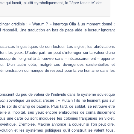
e qui lavait, plutôt symboliquement, la “lèpre fasciste” des
inger crédible : « Warum ? » interroge Olia à un moment donné :
répond-il. Une traduction en bas de page aide le lecteur ignorant
ssances linguistiques de son lecteur. Les sigles, les abréviations
ent les yeux. D’autre part, on peut s’interroger sur la valeur d’une
aucoup de l’originalité à l’œuvre sans – nécessairement – apporter
r. D’un autre côté, malgré ces divergences existentielles et
a démonstration du manque de respect pour la vie humaine dans les
onscient du peu de valeur de l’individu dans le système soviétique
nion soviétique
un soldat s’écrie : « Putain ! ils ne lésinent pas sur
le sol du champ de bataille. Plus tard, ce soldat, se retrouve être
veille à l’hôpital, ses yeux encore embrouillés de coma discernent
ous une carte où sont indiquées les colonies françaises en violet,
soviétique. D’emblée, Makine annonce la couleur si l’on peut dire.
olution et les systèmes politiques qu’il construit se valent tous,