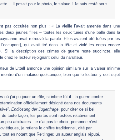
tte… Il posait pour la photo, le salaud ! Je suis resté sous
 pas occultés non plus : « La vieille l’avait amenée dans une
ues deux jeunes filles – toutes les deux tuées d’une balle dans la
paysanne avait retrouvé la parole. Elles avaient été tuées par les
 l’occupant], qui avait tiré dans la tête et violé les corps encore
. Si la description des crimes de guerre reste succincte, elle
chez le lecteur rejoignant celui du narrateur.
eur de Littell annonce une opinion similaire sur la valeur minime
 montre d’un malaise quelconque, bien que le lecteur y soit sujet
où j’ai pu jouer un rôle, si infime fût-il : la guerre contre
’extermination officiellement désigné dans nos documents
juive”,
Endlösung der Jugenfrage
, pour citer ce si bel
 de toute façon, les pertes sont restées relativement
n peu arbitraires : je n’ai pas le choix, personne n’est
iétiques, je retiens le chiffre traditionnel, cité par
 tout en notant que Reitlinger, un auteur anglais réputé,