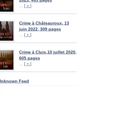
2023, 495 pages
…
[ +.]
Crime à Châteauroux, 13
juin 2022, 309 pages
…
[ +.]
Crime à Cluis,10 juillet 2020,
605 pages
…
[ +.]
Unknown Feed