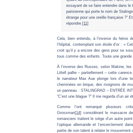
essayant de se faire entendre dans le 
parisienne qui porte le nom de Stalingr
étrange pour une oreille française ?” 
répondre.
[11]
Cela, bien entendu, à l’inverse du héros de 
l’hôpital, contemplant son étoile d’or : « Ce
croit qu’il y a encore des gens pour se souv
tous comme des enfants. Toute une grande 
À l’inverse des Russes, selon Makine, les 
Littell pallie – partiellement – cette carence
le narrateur Max Aue plonge lors d’une t
cheminées en brique, des moignons de murs
un panneau : STALINGRAD – ENTRÉE INTE
“C’est une blague ?” Il me regarda d’un air é
Comme l’ont remarqué plusieurs criti
Grossman
[14]
considérant le massacre des 
romanciers traitent le siège d’un autre point 
l’optique allemande et l’encerclement dan
partie de son talent à relater le mouvement d