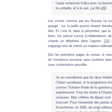
l’autre embroche Kolka avec sa baïonne
la corbeille, et à la nuit, j’ai filé.
[20]
Les crimes commis par les Russes ne sont
grange ; sur la paille pourrie étaient étend
tête. Et c’est là, dans la pénombre, que la 
leurs, les polizaï russes [collaborateurs de
chauds se débattant dans l’agonie…
[21]
»
engrange tout de même un malaise indéniable 
Dès les premières pages du roman, le narrat
de l’existence humaine sans toutefois faire
sans contestation possible :
Je ne considèrerai que les deux théâtres 
l’Union soviétique, et le programme d
comme “Solution finale de la question 
euphémisme. Pour les fronts à l’Ouest,
mineures. Mes chiffres de départ sont u
d’accord. Pour l’ensemble des pertes sov
Krouchtchev en 1956, de vingt millions,