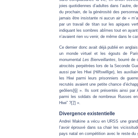
joies quotidiennes d’adultes dans l’autre, de
du prochain, de la générosité des personna
jamais être insistante ni aucun air de « m’a
par un travail de titan sur les apiques ver
indiquant les sombres abîmes tout en ayant t
n’avaient rien vu venir, de même dans le cas 
Ce dernier donc avait déjà publié en anglai
un monde virtuel et les égouts de Paris
monumental
Les Bienveillantes
, bourré de
atrocités perpétrées lors de la Seconde Gu
aussi par les Hiwi (
Hilfswillige
), les auxilia
les Hiwi parmi leurs prisonniers de guerr
recrutés avaient une petite chance d’échap
geôliers
[6]
». Ils sont présentés ainsi pa
parmi les soldats de nombreux Russes en u
Hiwi” ?
[7]
».
Divergence existentielle
Andreï Makine a vécu en URSS une grande p
l’avoir éprouvé dans sa chair les vicissitu
pays natal en compétition avec le reste du g