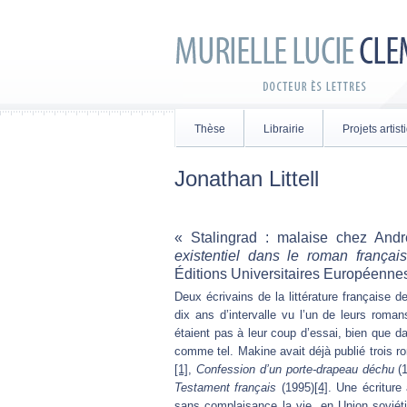
Thèse
Librairie
Projets artis
Jonathan Littell
« Stalingrad : malaise chez And
existentiel dans le roman françai
Éditions Universitaires Européennes
Deux écrivains de la littérature française d
dix ans d’intervalle vu l’un de leurs roma
étaient pas à leur coup d’essai, bien que dan
comme tel. Makine avait déjà publié trois r
[1]
,
Confession d’un porte-drapeau déchu
(1
Testament français
(1995)
[4]
. Une écriture 
sans complaisance la vie, en Union soviéti