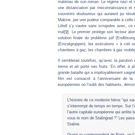
matériau de son roman. Le régime nazi et se
une distanciation par méconnaissance et n
souvenirs douloureux qui auraient pu résul
Makine, par une pudeur comparable à celle
Littell s’y vautre sans scrupules avec, ce
mal
[9]
. Le premier protège son lecteur alor
solution finale du problème juif (Endlösun
(Einzatgruppen), les exécutions « à ciel o
chambres à gaz, les chambres à gaz mobiles
Il semblerait toutefois, qu’avec la parution
terme et ait porté ses fruits. En effet, à p
grande bataille qui a impitoyablement saig
film est consacré à l’anniversaire de la 
européennes où l’oubli des habitants, démo
L’histoire de ce modeste héros “qui sa
s’interrompt de temps en temps. Sur l’
l’autre capitale européenne qui arrête
vous le nom de Stalingrad ?” Les passan
Staline.
Quant au correspondant de Paris, on l’