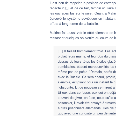
Il est bon de rappeler la position de corre
rédacteur
[15]
et de ce fait, témoin oculaire de
les ouvrages lus sur le sujet. Quant à Maki
éprouvé le système soviétique en habitant,
effets à long terme de la bataille.
Makine fait aussi voir le côté allemand de l
ressasser quelques souvenirs au cours de la
[…] Il faisait horriblement froid. Les 
brûlait leurs mains, et leur dos durci
dessus de leurs têtes les étoiles glacé
semblables, étaient recroquevillés les
même pas de poêle. “Demain, après-dem
avec la Russie. Ce sera chaud, propre, 
s’envola, éclipsant pour un instant le 
l’obscurité. Et de nouveau se mirent à br
Et eux dans ce fossé, eux qui ont déjà 
couvert de givre, en face, ceux qu’ils
prisonnier, il avait été envoyé à trave
autres prisonniers allemands. Des deux 
qui, avec une curiosité un peu défiante,