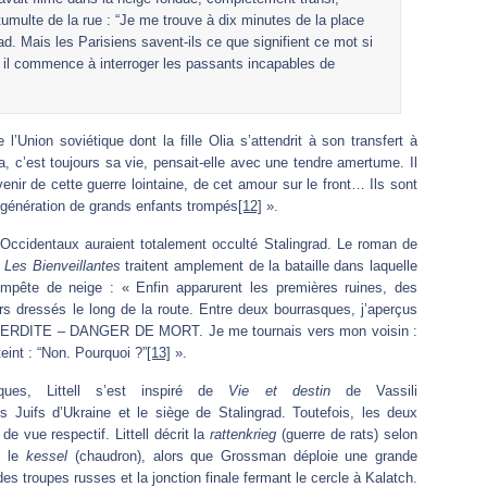
tumulte de la rue : “Je me trouve à dix minutes de la place
ad. Mais les Parisiens savent-ils ce que signifient ce mot si
Et il commence à interroger les passants incapables de
l’Union soviétique dont la fille Olia s’attendrit à son transfert à
la, c’est toujours sa vie, pensait-elle avec une tendre amertume. Il
enir de cette guerre lointaine, de cet amour sur le front… Ils sont
génération de grands enfants trompés
[12]
».
Occidentaux auraient totalement occulté Stalingrad. Le roman de
.
Les Bienveillantes
traitent amplement de la bataille dans laquelle
empête de neige : « Enfin apparurent les premières ruines, des
 dressés le long de la route. Entre deux bourrasques, j’aperçus
RDITE – DANGER DE MORT. Je me tournais vers mon voisin :
teint : “Non. Pourquoi ?”
[13]
».
ques, Littell s’est inspiré de
Vie et destin
de Vassili
Juifs d’Ukraine et le siège de Stalingrad. Toutefois, les deux
de vue respectif. Littell décrit la
rattenkrieg
(guerre de rats) selon
s le
kessel
(chaudron), alors que Grossman déploie une grande
es troupes russes et la jonction finale fermant le cercle à Kalatch.