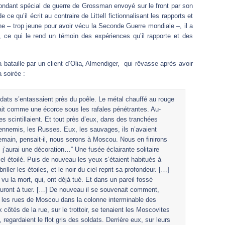
spondant spécial de guerre de Grossman envoyé sur le front par son
 ce qu’il écrit au contraire de Littell fictionnalisant les rapports et
ne – trop jeune pour avoir vécu la Seconde Guerre mondiale –, il a
 ce qui le rend un témoin des expériences qu’il rapporte et des
a bataille par un client d’Olia, Almendiger, qui rêvasse après avoir
 soirée :
soldats s’entassaient près du poêle. Le métal chauffé au rouge
ssait comme une écorce sous les rafales pénétrantes. Au-
es scintillaient. Et tout près d’eux, dans des tranchées
 ennemis, les Russes. Eux, les sauvages, ils n’avaient
ain, pensait-il, nous serons à Moscou. Nous en finirons
j’aurai une décoration…” Une fusée éclairante solitaire
ciel étoilé. Puis de nouveau les yeux s’étaient habitués à
iller les étoiles, et le noir du ciel reprit sa profondeur. […]
vu la mort, qui, ont déjà tué. Et dans un pareil fossé
 auront à tuer. […] De nouveau il se souvenait comment,
rs les rues de Moscou dans la colonne interminable des
côtés de la rue, sur le trottoir, se tenaient les Moscovites
 regardaient le flot gris des soldats. Derrière eux, sur leurs