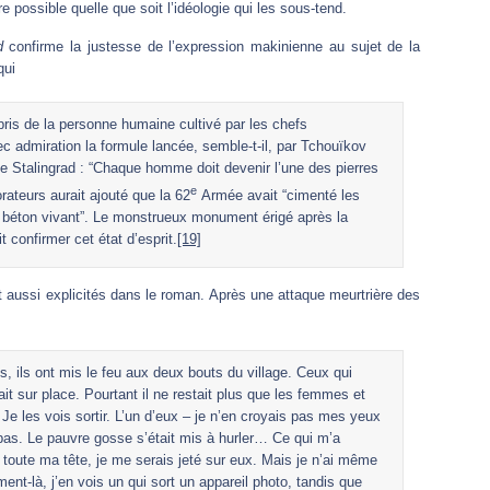
e possible quelle que soit l’idéologie qui les sous-tend.
d
confirme la justesse de l’expression makinienne au sujet de la
qui
ris de la personne humaine cultivé par les chefs
vec admiration la formule lancée, semble-t-il, par Tchouïkov
 de Stalingrad : “Chaque homme doit devenir l’une des pierres
e
orateurs aurait ajouté que la 62
Armée avait “cimenté les
n béton vivant”. Le monstrueux monument érigé après la
 confirmer cet état d’esprit.
[19]
 aussi explicités dans le roman. Après une attaque meurtrière des
, ils ont mis le feu aux deux bouts du village. Ceux qui
it sur place. Pourtant il ne restait plus que les femmes et
 Je les vois sortir. L’un d’eux – je n’en croyais pas mes yeux
 bas. Le pauvre gosse s’était mis à hurler… Ce qui m’a
eu toute ma tête, je me serais jeté sur eux. Mais je n’ai même
ent-là, j’en vois un qui sort un appareil photo, tandis que