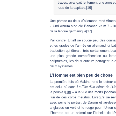
traces, avançait lentement une arroseus
rues de la capitale.
[16]
Une phrase ou deux d’allemand rend Almend
« Und warum sind die Bananen krum ? » lui 
de la langue germanique
[17]
.
Par contre, Littell se soucie peu des connai
et les grades de l’armée en allemand lui batt
traduction qui ôterait très certainement be
une plus grande compréhension au lecteu
scripturales, les deux auteurs partagent l
deux systèmes.
L’Homme est bien peu de chose
La première fois où Makine rend le lecteur c
est celui où dans
La Fille d’un héros de l’U
le peuple !
[18]
» à la vue des morts jonchant 
l’un de ces corps meurtris. Lorsqu’il se ré
avec peine le portrait de Darwin et au-dess
anglaises en vert et le rouge pour l’Union 
L’homme est un animal sur l’échelle de l’év