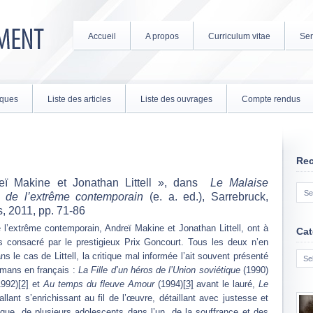
Accueil
A propos
Curriculum vitae
Ser
tiques
Liste des articles
Liste des ouvrages
Compte rendus
Re
reï Makine et Jonathan Littell », dans
Le Malaise
s de l’extrême contemporain
(e. a. ed.), Sarrebruck,
, 2011, pp. 71-86
e l’extrême contemporain, Andreï Makine et Jonathan Littell, ont à
Cat
ns consacré par le prestigieux Prix Goncourt. Tous les deux n’en
Cate
s le cas de Littell, la critique mal informée l’ait souvent présenté
omans en français :
La Fille d’un héros de l’Union soviétique
(1990)
992)
[2]
et
Au temps du fleuve Amour
(1994)
[3]
avant le lauré,
Le
allant s’enrichissant au fil de l’œuvre, détaillant avec justesse et
que, de plusieurs adolescents dans l’un, de la souffrance et des