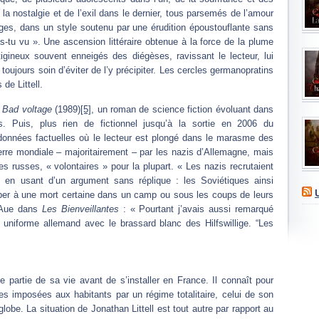
 la nostalgie et de l’exil dans le dernier, tous parsemés de l’amour
ges, dans un style soutenu par une érudition époustouflante sans
s-tu vu ». Une ascension littéraire obtenue à la force de la plume
tigineux souvent enneigés des diégèses, ravissant le lecteur, lui
oujours soin d’éviter de l’y précipiter. Les cercles germanopratins
de Littell.
s
Bad voltage
(1989)
[5]
, un roman de science fiction évoluant dans
. Puis, plus rien de fictionnel jusqu’à la sortie en 2006 du
 données factuelles où le lecteur est plongé dans le marasme des
erre mondiale – majoritairement – par les nazis d’Allemagne, mais
ires russes, « volontaires » pour la plupart. « Les nazis recrutaient
e en usant d’un argument sans réplique : les Soviétiques ainsi
per à une mort certaine dans un camp ou sous les coups de leurs
r Aue dans
Les Bienveillantes
: « Pourtant j’avais aussi remarqué
niforme allemand avec le brassard blanc des Hilfswillige. “Les
artie de sa vie avant de s’installer en France. Il connaît pour
des imposées aux habitants par un régime totalitaire, celui de son
lobe. La situation de Jonathan Littell est tout autre par rapport au