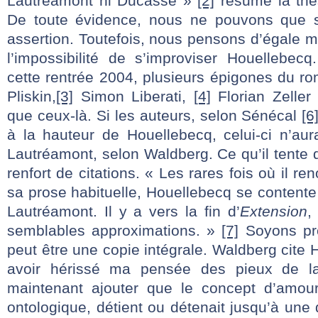
Lautréamont ni Ducasse »
[2]
résume la thè
De toute évidence, nous ne pouvons que so
assertion. Toutefois, nous pensons d’égale me
l’impossibilité de s’improviser Houellebec
cette rentrée 2004, plusieurs épigones du rom
Pliskin,
[3]
Simon Liberati,
[4]
Florian Zelle
que ceux-là. Si les auteurs, selon Sénécal
[6
à la hauteur de Houellebecq, celui-ci n’aura
Lautréamont, selon Waldberg. Ce qu’il tente
renfort de citations. « Les rares fois où il r
sa prose habituelle, Houellebecq se contente
Lautréamont. Il y a vers la fin d’
Extension
,
semblables approximations. »
[7]
Soyons pré
peut être une copie intégrale. Waldberg cite 
avoir hérissé ma pensée des pieux de la r
maintenant ajouter que le concept d’amour,
ontologique, détient ou détenait jusqu’à une 