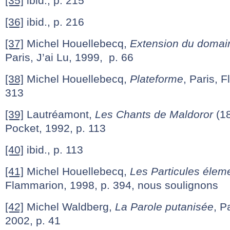
[35]
ibid., p. 215
[36]
ibid., p. 216
[37]
Michel Houellebecq,
Extension du domain
Paris, J’ai Lu, 1999, p. 66
[38]
Michel Houellebecq,
Plateforme
, Paris, 
313
[39]
Lautréamont,
Les Chants de Maldoror
(18
Pocket, 1992, p. 113
[40]
ibid., p. 113
[41]
Michel Houellebecq,
Les Particules élem
Flammarion, 1998, p. 394, nous soulignons
[42]
Michel Waldberg,
La Parole putanisée
, P
2002, p. 41