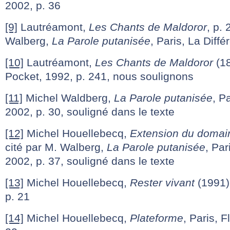
2002, p. 36
[9]
Lautréamont,
Les Chants de Maldoror
, p. 
Walberg,
La Parole putanisée
, Paris, La Diff
[10]
Lautréamont,
Les Chants de Maldoror
(18
Pocket, 1992, p. 241, nous soulignons
[11]
Michel Waldberg,
La Parole putanisée
, P
2002, p. 30, souligné dans le texte
[12]
Michel Houellebecq,
Extension du domain
cité par M. Walberg,
La Parole putanisée
, Par
2002, p. 37, souligné dans le texte
[13]
Michel Houellebecq,
Rester vivant
(1991),
p. 21
[14]
Michel Houellebecq,
Plateforme
, Paris, 