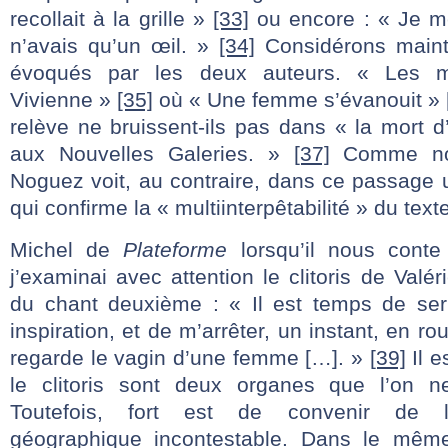
recollait à la grille »
[33]
ou encore : « Je m
n’avais qu’un œil. »
[34]
Considérons maint
évoqués par les deux auteurs. « Les 
Vivienne »
[35]
où « Une femme s’évanouit »
relève ne bruissent-ils pas dans « la mort d’
aux Nouvelles Galeries. »
[37]
Comme nou
Noguez voit, au contraire, dans ce passage 
qui confirme la « multiinterpêtabilité » du text
Michel de
Plateforme
lorsqu’il nous conte
j’examinai avec attention le clitoris de Valér
du chant deuxième : « Il est temps de ser
inspiration, et de m’arrêter, un instant, en 
regarde le vagin d’une femme […]. »
[39]
Il e
le clitoris sont deux organes que l’on ne
Toutefois, fort est de convenir de l
géographique incontestable. Dans le même