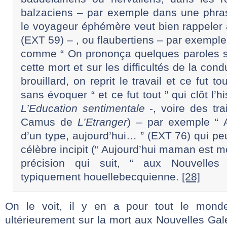
balzaciens – par exemple dans une phra
le voyageur éphémère veut bien rappeler
(EXT 59) – , ou flaubertiens – par exempl
comme “ On prononça quelques paroles su
cette mort et sur les difficultés de la con
brouillard, on reprit le travail et ce fut to
sans évoquer “ et ce fut tout ” qui clôt l’h
L’Education sentimentale
-, voire des tra
Camus de
L’Etranger
) – par exemple “ 
d’un type, aujourd’hui… ” (EXT 76) qui pe
célèbre incipit (“ Aujourd’hui maman est mo
précision qui suit, “ aux Nouvelles 
typiquement houellebecquienne.
[28]
On le voit, il y en a pour tout le mond
ultérieurement sur la mort aux Nouvelles Gale