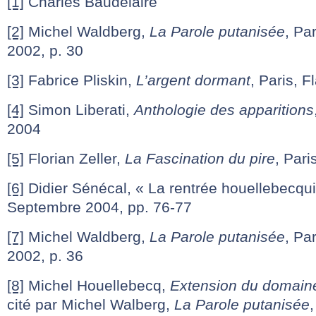
[1]
Charles Baudelaire
[2]
Michel Waldberg,
La Parole putanisée
, Pa
2002, p. 30
[3]
Fabrice Pliskin,
L’argent dormant
, Paris, 
[4]
Simon Liberati,
Anthologie des apparitions
2004
[5]
Florian Zeller,
La Fascination du pire
, Par
[6]
Didier Sénécal, « La rentrée houellebecqu
Septembre 2004, pp. 76-77
[7]
Michel Waldberg,
La Parole putanisée
, Pa
2002, p. 36
[8]
Michel Houellebecq,
Extension du domaine 
cité par Michel Walberg,
La Parole putanisée
,