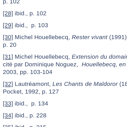
p. 102
[28]
ibid., p. 102
[29]
ibid., p. 103
[30]
Michel Houellebecq,
Rester vivant
(1991),
p. 20
[31]
Michel Houellebecq,
Extension du domain
cité par Dominique Noguez,
Houellebecq, en 
2003, pp. 103-104
[32]
Lautréamont,
Les Chants de Maldoror
(18
Pocket, 1992, p. 127
[33]
ibid., p. 134
[34]
ibid., p. 228