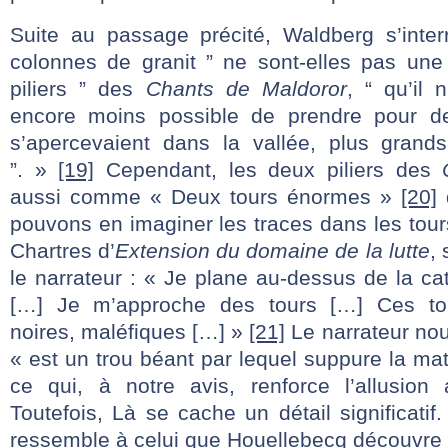
Suite au passage précité, Waldberg s’inter
colonnes de granit ” ne sont-elles pas un
piliers ” des
Chants de Maldoror
, “ qu’il n
encore moins possible de prendre pour de
s’apercevaient dans la vallée, plus grand
”. »
[19]
Cependant, les deux piliers des
aussi comme « Deux tours énormes »
[20]
d
pouvons en imaginer les traces dans les tour
Chartres d’
Extension du domaine de la lutte
,
le narrateur : « Je plane au-dessus de la ca
[…] Je m’approche des tours […] Ces to
noires, maléfiques […] »
[21]
Le narrateur nou
« est un trou béant par lequel suppure la ma
ce qui, à notre avis, renforce l’allusion
Toutefois, Là se cache un détail significatif
ressemble à celui que Houellebecq découvre 