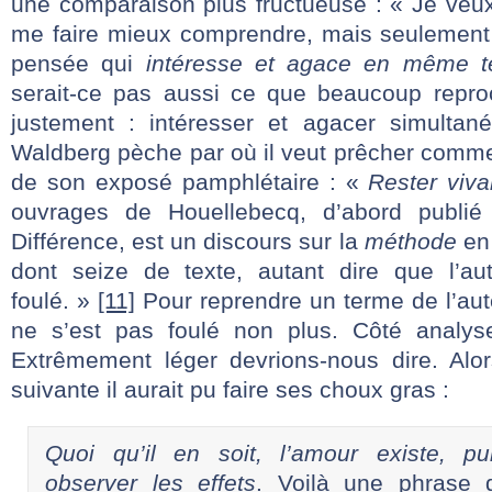
une comparaison plus fructueuse : « Je veux
me faire mieux comprendre, mais seulement
pensée qui
intéresse et agace en même 
serait-ce pas aussi ce que beaucoup repro
justement : intéresser et agacer simult
Waldberg pèche par où il veut prêcher comme
de son exposé pamphlétaire : «
Rester viva
ouvrages de Houellebecq, d’abord publié
Différence, est un discours sur la
méthode
en 
dont seize de texte, autant dire que l’au
foulé. »
[11]
Pour reprendre un terme de l’aut
ne s’est pas foulé non plus. Côté analyse,
Extrêmement léger devrions-nous dire. Alor
suivante il aurait pu faire ses choux gras :
Quoi qu’il en soit, l’amour existe, p
observer les effets
. Voilà une phrase 