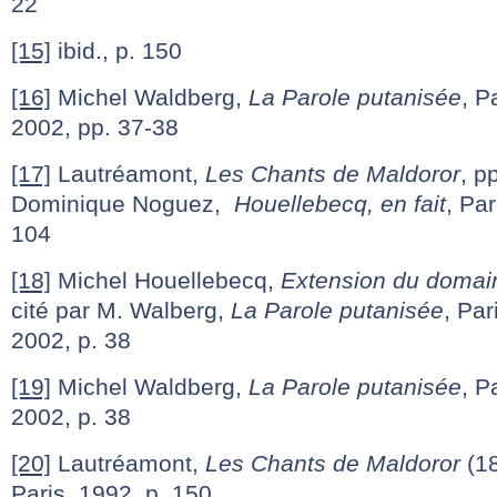
22
[15]
ibid., p. 150
[16]
Michel Waldberg,
La Parole putanisée
, P
2002, pp. 37-38
[17]
Lautréamont,
Les Chants de Maldoror
, p
Dominique Noguez,
Houellebecq, en fait
, Par
104
[18]
Michel Houellebecq,
Extension du domain
cité par M. Walberg,
La Parole putanisée
, Par
2002, p. 38
[19]
Michel Waldberg,
La Parole putanisée
, P
2002, p. 38
[20]
Lautréamont,
Les Chants de Maldoror
(18
Paris, 1992, p. 150