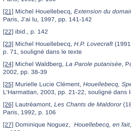
[21]
Michel Houellebecq,
Extension du domain
Paris, J’ai lu, 1997, pp. 141-142
[22]
ibid., p. 142
[23]
Michel Houellebecq,
H.P. Lovecraft
(1991)
p. 71, souligné dans le texte
[24]
Michel Waldberg,
La Parole putanisée
, P
2002, pp. 38-39
[25]
Murielle Lucie Clément,
Houellebecq, Sp
L’Harmattan, 2003, pp. 21-22, souligné dans l
[26]
Lautréamont,
Les Chants de Maldoror
(18
Paris, 1992, p. 106
[27]
Dominique Noguez,
Houellebecq, en fait