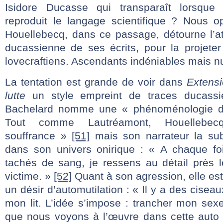
Isidore Ducasse qui transparaît lorsque
reproduit le langage scientifique ? Nous 
Houellebecq, dans ce passage, détourne l’atte
ducassienne de ses écrits, pour la projete
lovecraftiens. Ascendants indéniables mais nu
La tentation est grande de voir dans
Extens
lutte
un style empreint de traces ducass
Bachelard nomme une « phénoménologie de
Tout comme Lautréamont, Houelle
souffrance »
[51]
mais son narrateur la sub
dans son univers onirique : « A chaque foi
tachés de sang, je ressens au détail près l
victime. »
[52]
Quant à son agression, elle es
un désir d’automutilation : « Il y a des ciseau
mon lit. L’idée s’impose : trancher mon sex
que nous voyons à l’œuvre dans cette auto m