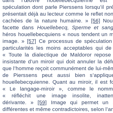
dans l’œuvre houellebecquienne est
spéculation dont parle Pierssens lorsqu’il pr
présentait déjà au lecteur comme le reflet no
cachées de la nature humaine. »
[56]
Nous
facette dans
Houellebecq, Sperme et san
héros houellebecquiens « nous tendent un mi
image. »
[57]
Ce processus de spéculation
particularités les moins acceptables qui de 
« Toute la dialectique de Maldoror repose 
insistante d’un miroir qui doit annuler la d
que l’homme reçoit communément de lui-mê
de Pierssens peut aussi bien s’applique
houellebecquienne. Quant au miroir, il est 
« Le langage-miroir », comme le nomm
« réfléchit une image insolite, inatte
dérivante. »
[59]
Image qui permet un sp
différentes et même contradictoires, selon l’a