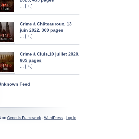
2023, 495 pages
…
[ +.]
Crime à Châteauroux, 13
juin 2022, 309 pages
…
[ +.]
Crime à Cluis,10 juillet 2020,
605 pages
…
[ +.]
Unknown Feed
6 on
Genesis Framework
·
WordPress
·
Log in