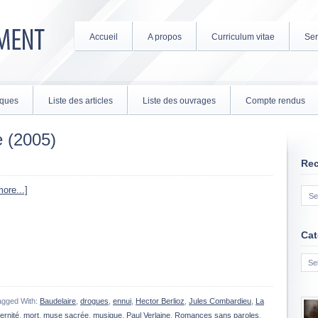
Accueil
A propos
Curriculum vitae
Ser
tiques
Liste des articles
Liste des ouvrages
Compte rendus
e (2005)
Re
ore...]
Cat
Cate
agged With:
Baudelaire
,
drogues
,
ennui
,
Hector Berlioz
,
Jules Combardieu
,
La
ernité
,
mort
,
muse sacrée
,
musique
,
Paul Verlaine
,
Romances sans paroles
,