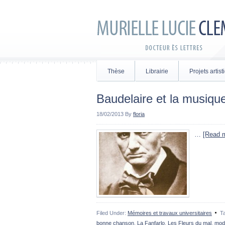
Thèse
Librairie
Projets artis
Baudelaire et la musiqu
18/02/2013
By
floria
…
[Read m
Filed Under:
Mémoires et travaux universitaires
T
bonne chanson
,
La Fanfarlo
,
Les Fleurs du mal
,
mod