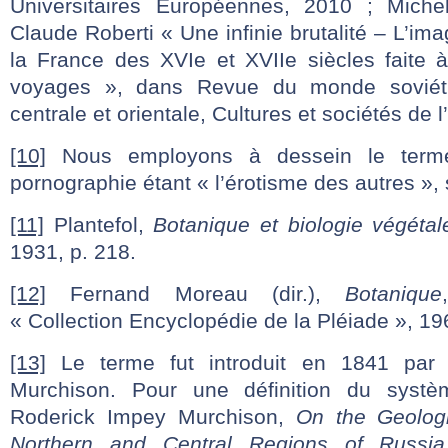
Universitaires Européennes, 2010 ; Mich
Claude Roberti « Une infinie brutalité – L’im
la France des XVIe et XVIIe siècles faite à
voyages », dans Revue du monde soviéti
centrale et orientale, Cultures et sociétés de l
[10]
Nous employons à dessein le terme
pornographie étant « l’érotisme des autres »,
[11]
Plantefol,
Botanique et biologie végétal
1931, p. 218.
[12]
Fernand Moreau (dir.),
Botanique
« Collection Encyclopédie de la Pléiade », 19
[13]
Le terme fut introduit en 1841 par 
Murchison. Pour une définition du systè
Roderick Impey Murchison,
On the Geologi
Northern and Central Regions of Russia