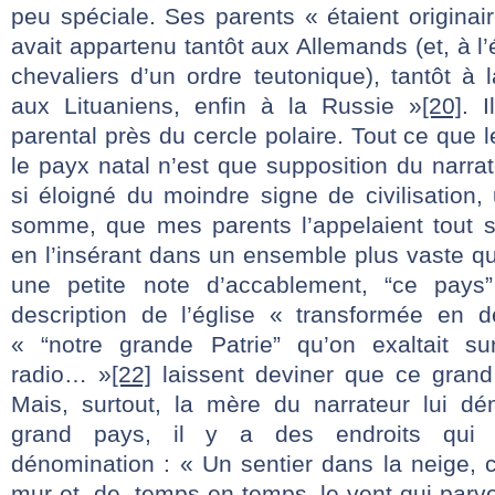
peu spéciale. Ses parents « étaient originai
avait appartenu tantôt aux Allemands (et, à l
chevaliers d’un ordre teutonique), tantôt à 
aux Lituaniens, enfin à la Russie »
[20]
. I
parental près du cercle polaire. Tout ce que 
le payx natal n’est que supposition du narrate
si éloigné du moindre signe de civilisation
somme, que mes parents l’appelaient tout s
en l’insérant dans un ensemble plus vaste q
une petite note d’accablement, “ce pays
description de l’église « transformée en 
« “notre grande Patrie” qu’on exaltait su
radio… »
[22]
laissent deviner que ce grand
Mais, surtout, la mère du narrateur lui d
grand pays, il y a des endroits qui 
dénomination : « Un sentier dans la neige, c
mur et, de temps en temps, le vent qui parve