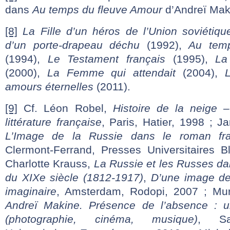
dans
Au temps du fleuve Amour
d’Andreï Mak
[8]
La Fille d’un héros de l’Union soviétiq
d’un porte-drapeau déchu
(1992),
Au tem
(1994),
Le Testament français
(1995),
La
(2000),
La Femme qui attendait
(2004),
amours éternelles
(2011).
[9]
Cf. Léon Robel,
Histoire de la neige 
littérature française
, Paris, Hatier, 1998 ; 
L’Image de la Russie dans le roman fra
Clermont-Ferrand, Presses Universitaires B
Charlotte Krauss,
La Russie et les Russes dan
du XIXe siècle (1812-1917)
,
D’une image de 
imaginaire
, Amsterdam, Rodopi, 2007 ; Mur
Andreï Makine. Présence de l’absence : un
(photographie, cinéma, musique)
, Sar