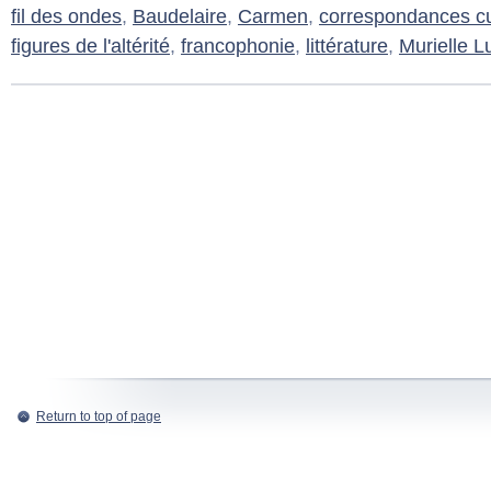
fil des ondes
,
Baudelaire
,
Carmen
,
correspondances cu
figures de l'altérité
,
francophonie
,
littérature
,
Murielle L
Return to top of page