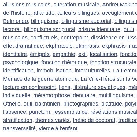
allusions musicales
,
altération musicale
,
Andreï Makin
de l'histoire
,
atlantide
,
auteurs bilingues
,
aveuglement d
Belmondo
,
bilinguisme
,
bilinguisme auctorial
,
bilinguis
lectoral
,
bilinguisme scriptural
,
brisure identitaire
,
bruit
musicales
,
conflictuels
,
contrepoint
,
dissidence en urss
effet dramatique
,
ekphraseis
,
ekphrasis
,
ekphrasis mus
identitaire
,
émigrés
,
empathie
,
exil
,
focalisation
,
foncti
psychologique
,
fonction rhétorique
,
fonction structurale
identification
,
immobilisation
,
interculturelles
,
La Femme 
Menace de la guerre atomique
,
La Ville-Héros sur la V
lecture en contrepoint
,
liens
,
littérature soviétiques
,
mém
individuelle
,
métamorphose identitaire
,
multilinguisme
,
Othello
,
outil bakhtinien
,
photographies
,
platitude
,
poly
l'absence
,
punctum
,
ressemblance
,
révélations musica
stratification
,
thèmes variés
,
thèse de doctorat
,
traditi
transversalité
,
vierge à l'enfant