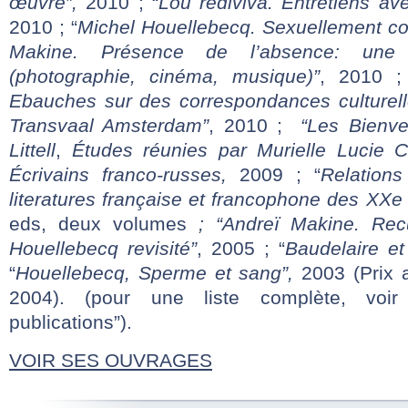
œuvre”,
2010 ; “
Lou rediviva. Entretiens a
2010 ; “
Michel Houellebecq. Sexuellement co
Makine. Présence de l’absence: une 
(photographie, cinéma, musique)”
, 2010 ;
Ebauches sur des correspondances culturell
Transvaal Amsterdam”
, 2010 ;
“Les Bienvei
Littell
,
Études réunies par Murielle Lucie C
Écrivains franco-russes,
2009 ; “
Relations
literatures française et francophone des XXe
eds, deux volumes
; “
Andreï Makine. Rec
Houellebecq revisité”
, 2005 ; “
Baudelaire et
“
Houellebecq, Sperme et sang”,
2003 (Prix 
2004). (pour une liste complète, voir 
publications”).
VOIR SES OUVRAGES