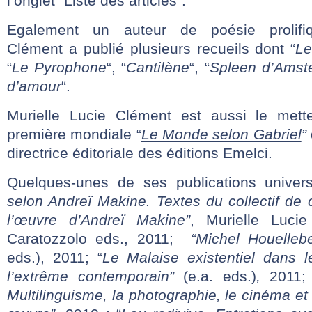
l’onglet “Liste des articles”.
Egalement un auteur de poésie prolifiq
Clément a publié plusieurs recueils dont “
Le
“
Le Pyrophone
“, “
Cantilène
“, “
Spleen d’Amst
d’amour
“.
Murielle Lucie Clément est aussi le met
première mondiale “
Le Monde selon Gabriel
”
directrice éditoriale des éditions Emelci.
Quelques-unes de ses publications universi
selon Andreï Makine. Textes du collectif de
l’œuvre d’Andreï Makine”
, Murielle Luci
Caratozzolo eds., 2011;
“Michel Houelleb
eds.), 2011; “
Le Malaise existentiel dans 
l’extrême contemporain”
(e.a. eds.)
,
2011; 
Multilinguisme, la photographie, le cinéma e