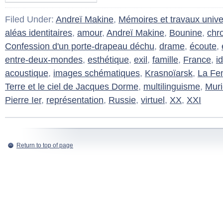
Filed Under:
Andreï Makine
,
Mémoires et travaux univer
aléas identitaires
,
amour
,
Andreï Makine
,
Bounine
,
chr
Confession d'un porte-drapeau déchu
,
drame
,
écoute
,
entre-deux-mondes
,
esthétique
,
exil
,
famille
,
France
,
i
acoustique
,
images schématiques
,
Krasnoïarsk
,
La Fe
Terre et le ciel de Jacques Dorme
,
multilinguisme
,
Muri
Pierre Ier
,
représentation
,
Russie
,
virtuel
,
XX
,
XXI
Return to top of page