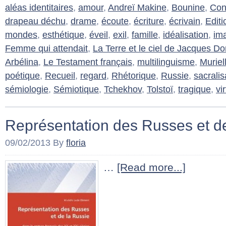
aléas identitaires
,
amour
,
Andreï Makine
,
Bounine
,
Con
drapeau déchu
,
drame
,
écoute
,
écriture
,
écrivain
,
Editi
mondes
,
esthétique
,
éveil
,
exil
,
famille
,
idéalisation
,
im
Femme qui attendait
,
La Terre et le ciel de Jacques D
Arbélina
,
Le Testament français
,
multilinguisme
,
Muriel
poétique
,
Recueil
,
regard
,
Rhétorique
,
Russie
,
sacralis
sémiologie
,
Sémiotique
,
Tchekhov
,
Tolstoï
,
tragique
,
vi
Représentation des Russes et d
09/02/2013
By
floria
…
[Read more...]