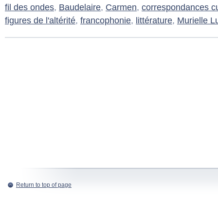
fil des ondes
,
Baudelaire
,
Carmen
,
correspondances cu
figures de l'altérité
,
francophonie
,
littérature
,
Murielle L
Return to top of page