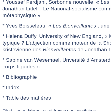
* Youssef Ferdjani, Sorbonne nouvelle, «
Les 
Jonathan Littell : Le National-socialisme co
métaphysique »
* Yves Boisseleau, «
Les Bienveillantes
: une
* Helena Duffy, University of New England, «
typique ? L’abjection comme moteur de la Sho
kristevienne des
Bienveillantes
de Jonathan Li
* Sabine van Wesemael, Unversité d’Amsterd
corps liquides »
* Bibliographie
* Index
* Table des matières
Filed Under:
Mémoires et travaux universitaires