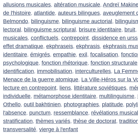
allusions musicales
,
altération musicale
,
Andreï Makin
de l'histoire
,
atlantide
,
auteurs bilingues
,
aveuglement d
Belmondo
,
bilinguisme
,
bilinguisme auctorial
,
bilinguis
lectoral
,
bilinguisme scriptural
,
brisure identitaire
,
bruit
musicales
,
conflictuels
,
contrepoint
,
dissidence en urss
effet dramatique
,
ekphraseis
,
ekphrasis
,
ekphrasis mus
identitaire
,
émigrés
,
empathie
,
exil
,
focalisation
,
foncti
psychologique
,
fonction rhétorique
,
fonction structurale
identification
,
immobilisation
,
interculturelles
,
La Femme 
Menace de la guerre atomique
,
La Ville-Héros sur la V
lecture en contrepoint
,
liens
,
littérature soviétiques
,
mém
individuelle
,
métamorphose identitaire
,
multilinguisme
,
Othello
,
outil bakhtinien
,
photographies
,
platitude
,
poly
l'absence
,
punctum
,
ressemblance
,
révélations musica
stratification
,
thèmes variés
,
thèse de doctorat
,
traditi
transversalité
,
vierge à l'enfant