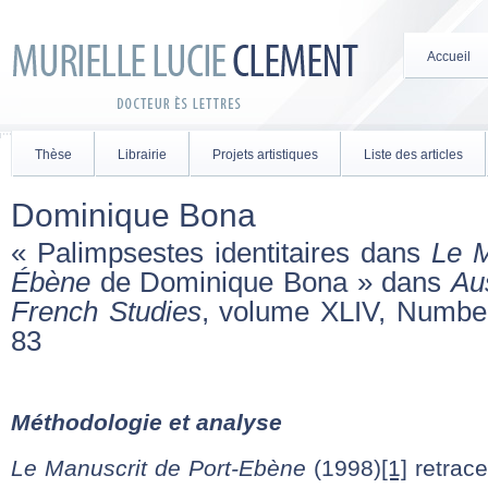
Accueil
Thèse
Librairie
Projets artistiques
Liste des articles
Dominique Bona
« Palimpsestes identitaires dans
Le M
Ébène
de Dominique Bona » dans
Aus
French Studies
, volume XLIV, Number
83
Méthodologie et analyse
Le Manuscrit de Port-Ebène
(1998)
[1]
retrace