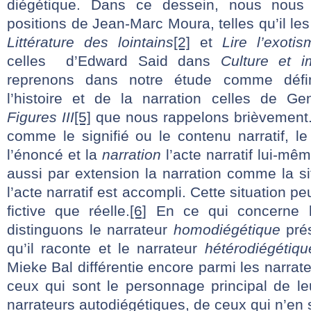
diégétique. Dans ce dessein, nous nou
positions de Jean-Marc Moura, telles qu’il l
Littérature des lointains
[2]
et
Lire l’exotis
celles d’Edward Said dans
Culture et i
reprenons dans notre étude comme défini
l’histoire et de la narration celles de Ge
Figures III
[5]
que nous rappelons brièvement.
comme le signifié ou le contenu narratif, l
l’énoncé et la
narration
l’acte narratif lui-mê
aussi par extension la narration comme la si
l’acte narratif est accompli. Cette situation pe
fictive que réelle.
[6]
En ce qui concerne le
distinguons le narrateur
homodiégétique
prés
qu’il raconte et le narrateur
hétérodiégétiqu
Mieke Bal différentie encore parmi les narra
ceux qui sont le personnage principal de le
narrateurs autodiégétiques, de ceux qui n’en 