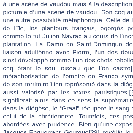
à une scène de vaudou mais à la description
picturale d’une scène de vaudou. Son coq au
une autre possibilité métaphorique. Celle de 
de l’île, les planteurs français, égorgés 
comme le fut Julien Nayrac au cours de l’in
plantation. La Dame de Saint-Domingue doi
liaison adultérine avec Pierre, l’un des deu
s’est développé comme l’un des chefs rebelles
coq étant le seul oiseau que l’on castre
métaphorisation de l’empire de France sy
de son territoire îlien représenté dans la dié
aussi valorisé par les textes patristiques.
[
signifierait alors dans ce sens la suprémat
dans la diégèse, le “Graal” récupère le sang 
celui de la chrétienneté. Toutefois, ces poss
abordées avec prudence. Bien qu’une exposi
Jacques-Enguerrant Gourgue
[29]
révélât le