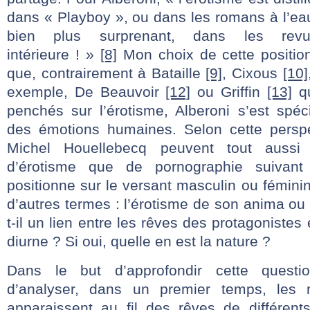
dans « Playboy », ou dans les romans à l’ea
bien plus surprenant, dans les rev
intérieure ! »
[8]
Mon choix de cette position
que, contrairement à Bataille
[9]
, Cixous
[10]
exemple, De Beauvoir
[12]
ou Griffin
[13]
qu
penchés sur l’érotisme, Alberoni s’est spéc
des émotions humaines. Selon cette perspe
Michel Houellebecq peuvent tout aussi b
d’érotisme que de pornographie suivant
positionne sur le versant masculin ou fémini
d’autres termes : l’érotisme de son anima o
t-il un lien entre les rêves des protagoniste
diurne ? Si oui, quelle en est la nature ?
Dans le but d’approfondir cette quest
d’analyser, dans un premier temps, les m
apparaissent au fil des rêves de différents