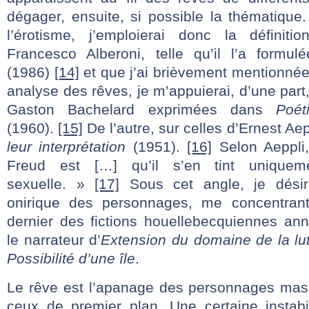
dégager, ensuite, si possible la thématique
l’érotisme, j’emploierai donc la définiti
Francesco Alberoni, telle qu’il l’a form
(1986)
[14]
et que j’ai brièvement mentionnée
analyse des rêves, je m’appuierai, d’une part,
Gaston Bachelard exprimées dans
Poét
(1960).
[15]
De l’autre, sur celles d’Ernest Ae
leur interprétation
(1951).
[16]
Selon Aeppli,
Freud est […] qu’il s’en tint unique
sexuelle. »
[17]
Sous cet angle, je désire
onirique des personnages, me concentrant
dernier des fictions houellebecquiennes ann
le narrateur d’
Extension du domaine de la lu
Possibilité d’une île
.
Le rêve est l’apanage des personnages mas
ceux de premier plan. Une certaine instabil