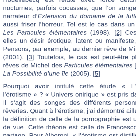
nocturnes, parfois cocasses, que l’on song
narrateur d’
Extension du domaine de la lutt
aussi friser l’horreur. Tel est le cas dans 
Les Particules élémentaires
(1998).
[2]
Ces 
elles un désir érotique, latent ou manifest
Pensons, par exemple, au dernier rêve de M
(2001).
[3]
Toutefois, le cas est peut-être 
rêves de Michel des
Particules élémentaires
La Possibilité d’une île
(2005).
[5]
Pourquoi avoir intitulé cette étude « L’
l’érotisme » ? « Univers onirique » est pris 
Il s’agit des songes des différents perso
rêveries. Quant à l’érotisme, j’ai démontré ail
la définition de celle de la pornographie est
de vue. Cette théorie est celle de Francesc
partage. Pour Alberoni, « l’érotisme est distil