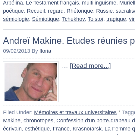
Arbélina
,
Le Testament français
,
multilinguisme
,
Muriel
poétique
,
Recueil
,
regard
,
Rhétorique
,
Russie
,
sacralis
sémiologie
,
Sémiotique
,
Tchekhov
,
Tolstoï
,
tragique
,
vi
Andreï Makine. Etudes réunies 
09/02/2013
By
floria
…
[Read more...]
Filed Under:
Mémoires et travaux universitaires
Tagg
Makine
,
chronotopes
,
Confession d'un porte-drapeau 
écrivain
,
esthétique
,
France
,
Krasnoïarsk
,
La Femme qu