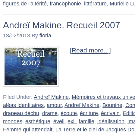
figures de l'altérité
,
francophonie
,
littérature
,
Murielle L
Andreï Makine. Recueil 2007
13/02/2013
By
floria
…
[Read more...]
Filed Under:
Andreï Makine
,
Mémoires et travaux univer
aléas identitaires
,
amour
,
Andreï Makine
,
Bounine
,
Con
drapeau déchu
,
drame
,
écoute
,
écriture
,
écrivain
,
Editi
mondes
,
esthétique
,
éveil
,
exil
,
famille
,
idéalisation
,
im
Femme qui attendait
,
La Terre et le ciel de Jacques D