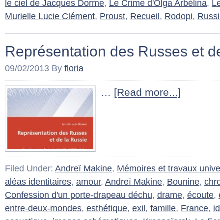
le ciel de Jacques Dorme
,
Le Crime d'Olga Arbélina
,
Le
Murielle Lucie Clément
,
Proust
,
Recueil
,
Rodopi
,
Russi
Représentation des Russes et d
09/02/2013
By
floria
…
[Read more...]
Filed Under:
Andreï Makine
,
Mémoires et travaux univer
aléas identitaires
,
amour
,
Andreï Makine
,
Bounine
,
chr
Confession d'un porte-drapeau déchu
,
drame
,
écoute
,
entre-deux-mondes
,
esthétique
,
exil
,
famille
,
France
,
i