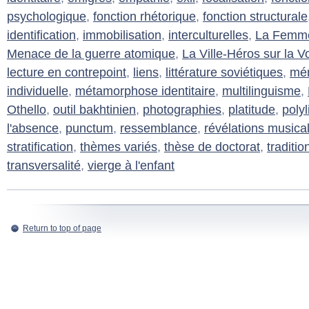
psychologique
,
fonction rhétorique
,
fonction structurale
identification
,
immobilisation
,
interculturelles
,
La Femme 
Menace de la guerre atomique
,
La Ville-Héros sur la V
lecture en contrepoint
,
liens
,
littérature soviétiques
,
mém
individuelle
,
métamorphose identitaire
,
multilinguisme
,
Othello
,
outil bakhtinien
,
photographies
,
platitude
,
poly
l'absence
,
punctum
,
ressemblance
,
révélations musica
stratification
,
thèmes variés
,
thèse de doctorat
,
traditi
transversalité
,
vierge à l'enfant
Return to top of page