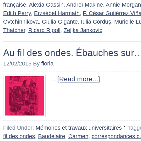
française
,
Alexia Gassin
,
Andreï Makine
,
Annie Morgan
Edith Perry
,
Erzsébet Harmath
,
F. César Gutiérrez Viñ
Ovtchinnikova
,
Giulia Gigante
,
Iulia Corduş
,
Murielle L
Thatcher
,
Ricard Ripoll
,
Zeljka Janković
Au fil des ondes. Ébauches sur
12/02/2015
By
floria
…
[Read more...]
Filed Under:
Mémoires et travaux universitaires
Tagg
fil des ondes
,
Baudelaire
,
Carmen
,
correspondances cu