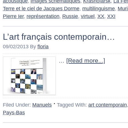
acoustique
,
images schématiques
,
Krasnoïarsk
,
La Fe
Terre et le ciel de Jacques Dorme
,
multilinguisme
,
Muri
Pierre Ier
,
représentation
,
Russie
,
virtuel
,
XX
,
XXI
L’art français contemporain…
09/02/2013
By
floria
…
[Read more...]
Filed Under:
Manuels
Tagged With:
art contemporain
Pays-Bas