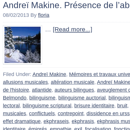
Andreï Makine. Présence de l’
08/02/2013
By
floria
…
[Read more...]
Filed Under:
Andreï Makine
,
Mémoires et travaux univer
allusions musicales
,
altération musicale
,
Andreï Makin
de l'histoire
,
atlantide
,
auteurs bilingues
,
aveuglement d
Belmondo
,
bilinguisme
,
bilinguisme auctorial
,
bilinguis
lectoral
,
bilinguisme scriptural
,
brisure identitaire
,
bruit
musicales
,
conflictuels
,
contrepoint
,
dissidence en urss
effet dramatique
,
ekphraseis
,
ekphrasis
,
ekphrasis mus
identitaire
,
émigrés
,
empathie
,
exil
,
focalisation
,
foncti