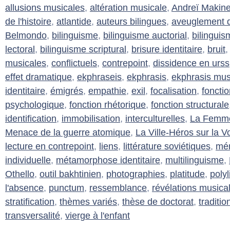
allusions musicales
,
altération musicale
,
Andreï Makin
de l'histoire
,
atlantide
,
auteurs bilingues
,
aveuglement d
Belmondo
,
bilinguisme
,
bilinguisme auctorial
,
bilinguis
lectoral
,
bilinguisme scriptural
,
brisure identitaire
,
bruit
musicales
,
conflictuels
,
contrepoint
,
dissidence en urss
effet dramatique
,
ekphraseis
,
ekphrasis
,
ekphrasis mus
identitaire
,
émigrés
,
empathie
,
exil
,
focalisation
,
foncti
psychologique
,
fonction rhétorique
,
fonction structurale
identification
,
immobilisation
,
interculturelles
,
La Femme 
Menace de la guerre atomique
,
La Ville-Héros sur la V
lecture en contrepoint
,
liens
,
littérature soviétiques
,
mém
individuelle
,
métamorphose identitaire
,
multilinguisme
,
Othello
,
outil bakhtinien
,
photographies
,
platitude
,
poly
l'absence
,
punctum
,
ressemblance
,
révélations musica
stratification
,
thèmes variés
,
thèse de doctorat
,
traditi
transversalité
,
vierge à l'enfant