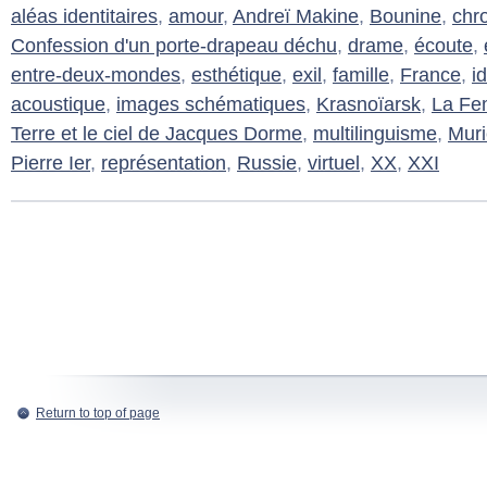
aléas identitaires
,
amour
,
Andreï Makine
,
Bounine
,
chr
Confession d'un porte-drapeau déchu
,
drame
,
écoute
,
entre-deux-mondes
,
esthétique
,
exil
,
famille
,
France
,
i
acoustique
,
images schématiques
,
Krasnoïarsk
,
La Fe
Terre et le ciel de Jacques Dorme
,
multilinguisme
,
Muri
Pierre Ier
,
représentation
,
Russie
,
virtuel
,
XX
,
XXI
Return to top of page