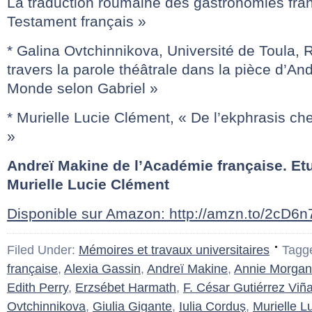
La traduction roumaine des gastronomies fran
Testament français »
* Galina Ovtchinnikova, Université de Toula, R
travers la parole théâtrale dans la pièce d’An
Monde selon Gabriel »
* Murielle Lucie Clément, « De l’ekphrasis c
»
Andreï Makine de l’Académie française. Et
Murielle Lucie Clément
Disponible sur Amazon: http://amzn.to/2cD6n
Filed Under:
Mémoires et travaux universitaires
Tagg
française
,
Alexia Gassin
,
Andreï Makine
,
Annie Morgan
Edith Perry
,
Erzsébet Harmath
,
F. César Gutiérrez Viñ
Ovtchinnikova
,
Giulia Gigante
,
Iulia Corduş
,
Murielle L