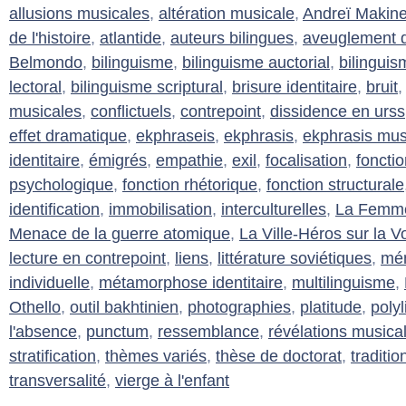
allusions musicales
,
altération musicale
,
Andreï Makin
de l'histoire
,
atlantide
,
auteurs bilingues
,
aveuglement d
Belmondo
,
bilinguisme
,
bilinguisme auctorial
,
bilinguis
lectoral
,
bilinguisme scriptural
,
brisure identitaire
,
bruit
musicales
,
conflictuels
,
contrepoint
,
dissidence en urss
effet dramatique
,
ekphraseis
,
ekphrasis
,
ekphrasis mus
identitaire
,
émigrés
,
empathie
,
exil
,
focalisation
,
foncti
psychologique
,
fonction rhétorique
,
fonction structurale
identification
,
immobilisation
,
interculturelles
,
La Femme 
Menace de la guerre atomique
,
La Ville-Héros sur la V
lecture en contrepoint
,
liens
,
littérature soviétiques
,
mém
individuelle
,
métamorphose identitaire
,
multilinguisme
,
Othello
,
outil bakhtinien
,
photographies
,
platitude
,
poly
l'absence
,
punctum
,
ressemblance
,
révélations musica
stratification
,
thèmes variés
,
thèse de doctorat
,
traditi
transversalité
,
vierge à l'enfant