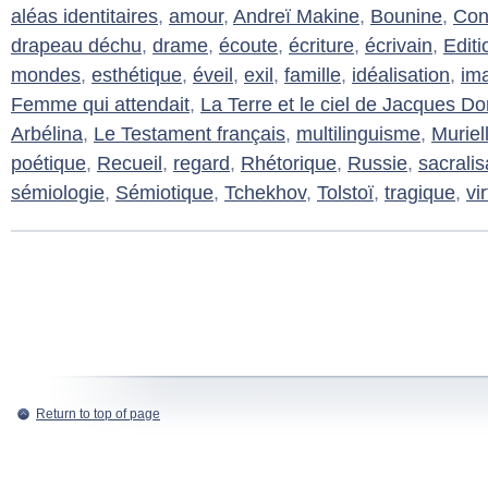
aléas identitaires
,
amour
,
Andreï Makine
,
Bounine
,
Con
drapeau déchu
,
drame
,
écoute
,
écriture
,
écrivain
,
Editi
mondes
,
esthétique
,
éveil
,
exil
,
famille
,
idéalisation
,
im
Femme qui attendait
,
La Terre et le ciel de Jacques D
Arbélina
,
Le Testament français
,
multilinguisme
,
Muriel
poétique
,
Recueil
,
regard
,
Rhétorique
,
Russie
,
sacralis
sémiologie
,
Sémiotique
,
Tchekhov
,
Tolstoï
,
tragique
,
vi
Return to top of page