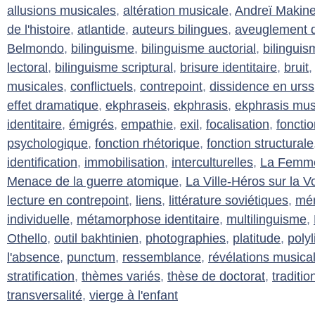
allusions musicales
,
altération musicale
,
Andreï Makin
de l'histoire
,
atlantide
,
auteurs bilingues
,
aveuglement d
Belmondo
,
bilinguisme
,
bilinguisme auctorial
,
bilinguis
lectoral
,
bilinguisme scriptural
,
brisure identitaire
,
bruit
musicales
,
conflictuels
,
contrepoint
,
dissidence en urss
effet dramatique
,
ekphraseis
,
ekphrasis
,
ekphrasis mus
identitaire
,
émigrés
,
empathie
,
exil
,
focalisation
,
foncti
psychologique
,
fonction rhétorique
,
fonction structurale
identification
,
immobilisation
,
interculturelles
,
La Femme 
Menace de la guerre atomique
,
La Ville-Héros sur la V
lecture en contrepoint
,
liens
,
littérature soviétiques
,
mém
individuelle
,
métamorphose identitaire
,
multilinguisme
,
Othello
,
outil bakhtinien
,
photographies
,
platitude
,
poly
l'absence
,
punctum
,
ressemblance
,
révélations musica
stratification
,
thèmes variés
,
thèse de doctorat
,
traditi
transversalité
,
vierge à l'enfant