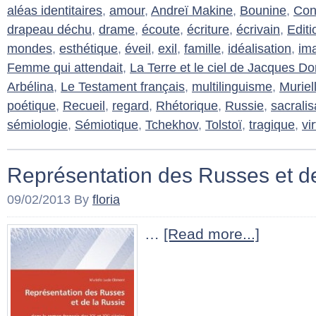
aléas identitaires
,
amour
,
Andreï Makine
,
Bounine
,
Con
drapeau déchu
,
drame
,
écoute
,
écriture
,
écrivain
,
Editi
mondes
,
esthétique
,
éveil
,
exil
,
famille
,
idéalisation
,
im
Femme qui attendait
,
La Terre et le ciel de Jacques D
Arbélina
,
Le Testament français
,
multilinguisme
,
Muriel
poétique
,
Recueil
,
regard
,
Rhétorique
,
Russie
,
sacralis
sémiologie
,
Sémiotique
,
Tchekhov
,
Tolstoï
,
tragique
,
vi
Représentation des Russes et d
09/02/2013
By
floria
…
[Read more...]