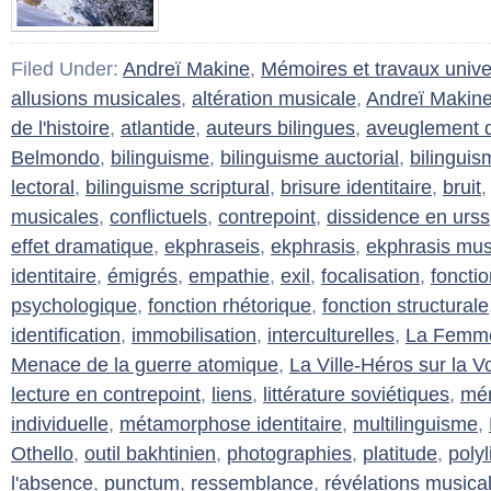
Filed Under:
Andreï Makine
,
Mémoires et travaux univer
allusions musicales
,
altération musicale
,
Andreï Makin
de l'histoire
,
atlantide
,
auteurs bilingues
,
aveuglement d
Belmondo
,
bilinguisme
,
bilinguisme auctorial
,
bilinguis
lectoral
,
bilinguisme scriptural
,
brisure identitaire
,
bruit
musicales
,
conflictuels
,
contrepoint
,
dissidence en urss
effet dramatique
,
ekphraseis
,
ekphrasis
,
ekphrasis mus
identitaire
,
émigrés
,
empathie
,
exil
,
focalisation
,
foncti
psychologique
,
fonction rhétorique
,
fonction structurale
identification
,
immobilisation
,
interculturelles
,
La Femme 
Menace de la guerre atomique
,
La Ville-Héros sur la V
lecture en contrepoint
,
liens
,
littérature soviétiques
,
mém
individuelle
,
métamorphose identitaire
,
multilinguisme
,
Othello
,
outil bakhtinien
,
photographies
,
platitude
,
poly
l'absence
,
punctum
,
ressemblance
,
révélations musica