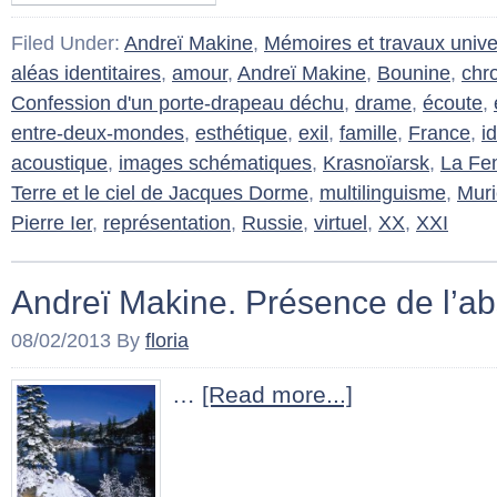
Filed Under:
Andreï Makine
,
Mémoires et travaux univer
aléas identitaires
,
amour
,
Andreï Makine
,
Bounine
,
chr
Confession d'un porte-drapeau déchu
,
drame
,
écoute
,
entre-deux-mondes
,
esthétique
,
exil
,
famille
,
France
,
i
acoustique
,
images schématiques
,
Krasnoïarsk
,
La Fe
Terre et le ciel de Jacques Dorme
,
multilinguisme
,
Muri
Pierre Ier
,
représentation
,
Russie
,
virtuel
,
XX
,
XXI
Andreï Makine. Présence de l’
08/02/2013
By
floria
…
[Read more...]