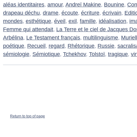
aléas identitaires
,
amour
,
Andreï Makine
,
Bounine
,
Con
drapeau déchu
,
drame
,
écoute
,
écriture
,
écrivain
,
Editi
mondes
,
esthétique
,
éveil
,
exil
,
famille
,
idéalisation
,
im
Femme qui attendait
,
La Terre et le ciel de Jacques D
Arbélina
,
Le Testament français
,
multilinguisme
,
Muriel
poétique
,
Recueil
,
regard
,
Rhétorique
,
Russie
,
sacralis
sémiologie
,
Sémiotique
,
Tchekhov
,
Tolstoï
,
tragique
,
vi
Return to top of page