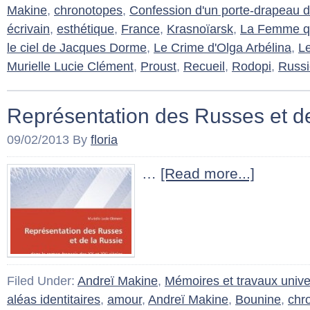
Makine
,
chronotopes
,
Confession d'un porte-drapeau 
écrivain
,
esthétique
,
France
,
Krasnoïarsk
,
La Femme qu
le ciel de Jacques Dorme
,
Le Crime d'Olga Arbélina
,
Le
Murielle Lucie Clément
,
Proust
,
Recueil
,
Rodopi
,
Russi
Représentation des Russes et d
09/02/2013
By
floria
…
[Read more...]
Filed Under:
Andreï Makine
,
Mémoires et travaux univer
aléas identitaires
,
amour
,
Andreï Makine
,
Bounine
,
chr