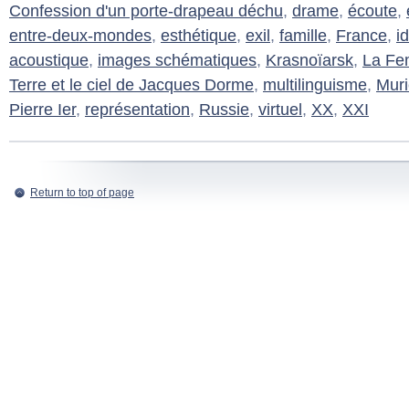
Confession d'un porte-drapeau déchu
,
drame
,
écoute
,
entre-deux-mondes
,
esthétique
,
exil
,
famille
,
France
,
i
acoustique
,
images schématiques
,
Krasnoïarsk
,
La Fe
Terre et le ciel de Jacques Dorme
,
multilinguisme
,
Muri
Pierre Ier
,
représentation
,
Russie
,
virtuel
,
XX
,
XXI
Return to top of page