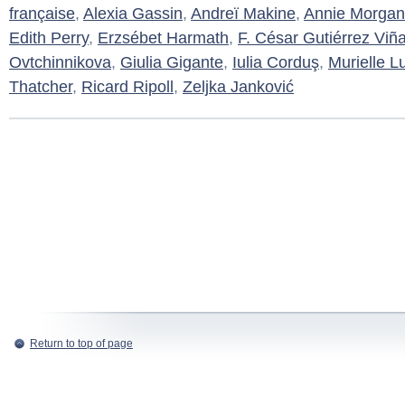
française
,
Alexia Gassin
,
Andreï Makine
,
Annie Morgan
Edith Perry
,
Erzsébet Harmath
,
F. César Gutiérrez Viñ
Ovtchinnikova
,
Giulia Gigante
,
Iulia Corduş
,
Murielle L
Thatcher
,
Ricard Ripoll
,
Zeljka Janković
Return to top of page