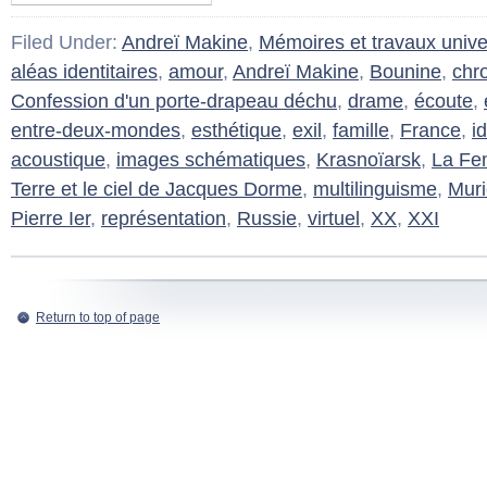
Filed Under:
Andreï Makine
,
Mémoires et travaux univer
aléas identitaires
,
amour
,
Andreï Makine
,
Bounine
,
chr
Confession d'un porte-drapeau déchu
,
drame
,
écoute
,
entre-deux-mondes
,
esthétique
,
exil
,
famille
,
France
,
i
acoustique
,
images schématiques
,
Krasnoïarsk
,
La Fe
Terre et le ciel de Jacques Dorme
,
multilinguisme
,
Muri
Pierre Ier
,
représentation
,
Russie
,
virtuel
,
XX
,
XXI
Return to top of page