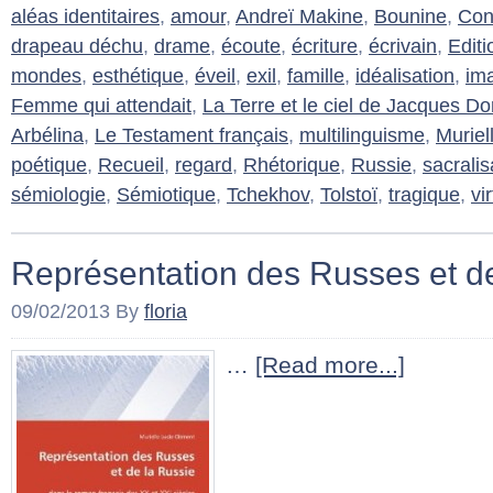
aléas identitaires
,
amour
,
Andreï Makine
,
Bounine
,
Con
drapeau déchu
,
drame
,
écoute
,
écriture
,
écrivain
,
Editi
mondes
,
esthétique
,
éveil
,
exil
,
famille
,
idéalisation
,
im
Femme qui attendait
,
La Terre et le ciel de Jacques D
Arbélina
,
Le Testament français
,
multilinguisme
,
Muriel
poétique
,
Recueil
,
regard
,
Rhétorique
,
Russie
,
sacralis
sémiologie
,
Sémiotique
,
Tchekhov
,
Tolstoï
,
tragique
,
vi
Représentation des Russes et d
09/02/2013
By
floria
…
[Read more...]