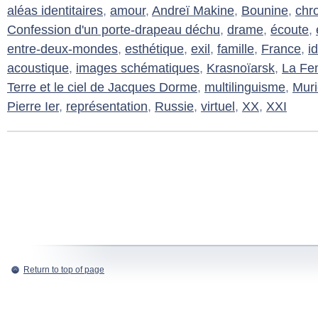
aléas identitaires
,
amour
,
Andreï Makine
,
Bounine
,
chr
Confession d'un porte-drapeau déchu
,
drame
,
écoute
,
entre-deux-mondes
,
esthétique
,
exil
,
famille
,
France
,
i
acoustique
,
images schématiques
,
Krasnoïarsk
,
La Fe
Terre et le ciel de Jacques Dorme
,
multilinguisme
,
Muri
Pierre Ier
,
représentation
,
Russie
,
virtuel
,
XX
,
XXI
Return to top of page