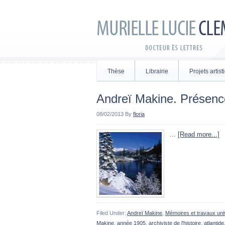
Thèse
Librairie
Projets artis
Andreï Makine. Présenc
08/02/2013
By
floria
…
[Read more...]
Filed Under:
Andreï Makine
,
Mémoires et travaux univ
Makine
,
année 1905
,
archiviste de l'histoire
,
atlantide