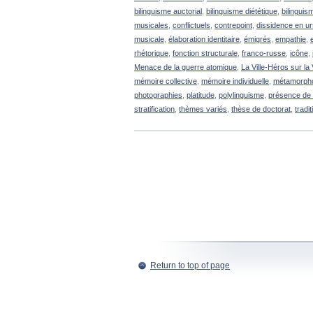
bilinguisme auctorial
,
bilinguisme diététique
,
bilinguis
musicales
,
conflictuels
,
contrepoint
,
dissidence en u
musicale
,
élaboration identitaire
,
émigrés
,
empathie
,
e
rhétorique
,
fonction structurale
,
franco-russe
,
icône
,
Menace de la guerre atomique
,
La Ville-Héros sur la
mémoire collective
,
mémoire individuelle
,
métamorphos
photographies
,
platitude
,
polylinguisme
,
présence de 
stratification
,
thèmes variés
,
thèse de doctorat
,
tradi
Return to top of page