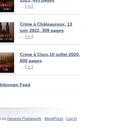
2023, 495 pages
…
[ +.]
Crime à Châteauroux, 13
juin 2022, 309 pages
…
[ +.]
Crime à Cluis,10 juillet 2020,
605 pages
…
[ +.]
Unknown Feed
6 on
Genesis Framework
·
WordPress
·
Log in