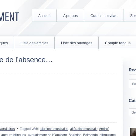
Accueil
A propos
Curriculum vitae
Ser
tiques
Liste des articles
Liste des ouvrages
Compte rendus
e de l’absence…
Re
Cat
Cate
ersitaires
Tagged With:
allusions musicales
,
altération musicale
,
Andreï
,
auteurs bilingues
,
aveuglement de l'Occident
,
Bakhtine
,
Belmondo
,
bilinguisme
,