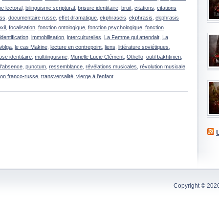
me lectoral
,
bilinguisme scriptural
,
brisure identitaire
,
bruit
,
citations
,
citations
rss
,
documentaire russe
,
effet dramatique
,
ekphraseis
,
ekphrasis
,
ekphrasis
xil
,
focalisation
,
fonction ontologique
,
fonction psychologique
,
fonction
identification
,
immobilisation
,
interculturelles
,
La Femme qui attendait
,
La
 Volga
,
le cas Makine
,
lecture en contrepoint
,
liens
,
littérature soviétiques
,
e identitaire
,
multilinguisme
,
Murielle Lucie Clément
,
Othello
,
outil bakhtinien
,
l'absence
,
punctum
,
ressemblance
,
révélations musicales
,
révolution musicale
,
tion franco-russe
,
transversalité
,
vierge à l'enfant
Copyright © 202