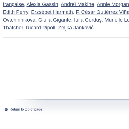
française
,
Alexia Gassin
,
Andreï Makine
,
Annie Morgan
Edith Perry
,
Erzsébet Harmath
,
F. César Gutiérrez Viñ
Ovtchinnikova
,
Giulia Gigante
,
Iulia Corduş
,
Murielle L
Thatcher
,
Ricard Ripoll
,
Zeljka Janković
Return to top of page