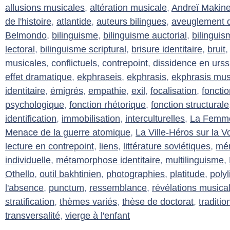
allusions musicales
,
altération musicale
,
Andreï Makin
de l'histoire
,
atlantide
,
auteurs bilingues
,
aveuglement d
Belmondo
,
bilinguisme
,
bilinguisme auctorial
,
bilinguis
lectoral
,
bilinguisme scriptural
,
brisure identitaire
,
bruit
musicales
,
conflictuels
,
contrepoint
,
dissidence en urss
effet dramatique
,
ekphraseis
,
ekphrasis
,
ekphrasis mus
identitaire
,
émigrés
,
empathie
,
exil
,
focalisation
,
foncti
psychologique
,
fonction rhétorique
,
fonction structurale
identification
,
immobilisation
,
interculturelles
,
La Femme 
Menace de la guerre atomique
,
La Ville-Héros sur la V
lecture en contrepoint
,
liens
,
littérature soviétiques
,
mém
individuelle
,
métamorphose identitaire
,
multilinguisme
,
Othello
,
outil bakhtinien
,
photographies
,
platitude
,
poly
l'absence
,
punctum
,
ressemblance
,
révélations musica
stratification
,
thèmes variés
,
thèse de doctorat
,
traditi
transversalité
,
vierge à l'enfant