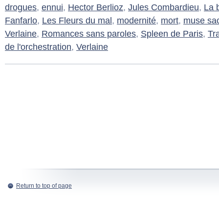
drogues
,
ennui
,
Hector Berlioz
,
Jules Combardieu
,
La 
Fanfarlo
,
Les Fleurs du mal
,
modernité
,
mort
,
muse sa
Verlaine
,
Romances sans paroles
,
Spleen de Paris
,
Tra
de l'orchestration
,
Verlaine
Return to top of page