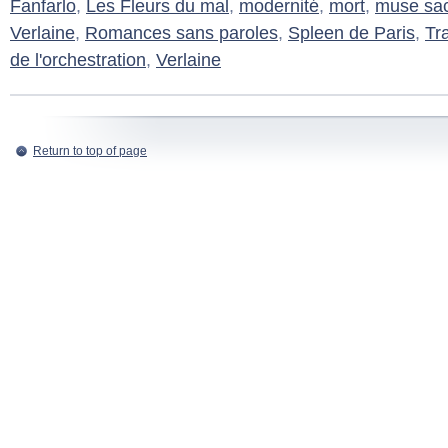
Fanfarlo
,
Les Fleurs du mal
,
modernité
,
mort
,
muse sa
Verlaine
,
Romances sans paroles
,
Spleen de Paris
,
Tra
de l'orchestration
,
Verlaine
Return to top of page