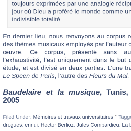
toujours exprimées par une analogie récip
jour où Dieu a proféré le monde comme u
indivisible totalité.
En dernier lieu, nous renvoyons au corpus r
des thèmes musicaux employés par l’auteur da
œuvre. Ce corpus, présenté sans au
l’exhaustivité, l’est uniquement dans le but d
étude, et est divisé en deux parties. L’une tr
Le Speen de Paris
, l’autre des
Fleurs du Mal.
Baudelaire et la musique
, Tunis,
2005
Filed Under:
Mémoires et travaux universitaires
Tagg
drogues
,
ennui
,
Hector Berlioz
,
Jules Combardieu
,
La 