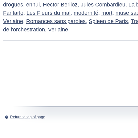
drogues
,
ennui
,
Hector Berlioz
,
Jules Combardieu
,
La 
Fanfarlo
,
Les Fleurs du mal
,
modernité
,
mort
,
muse sa
Verlaine
,
Romances sans paroles
,
Spleen de Paris
,
Tra
de l'orchestration
,
Verlaine
Return to top of page