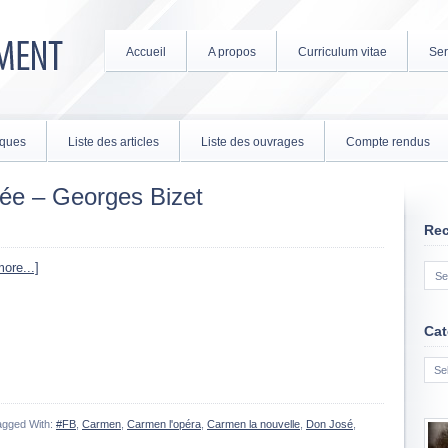
Accueil
A propos
Curriculum vitae
Ser
tiques
Liste des articles
Liste des ouvrages
Compte rendus
ée – Georges Bizet
Re
ore...]
Cat
Cate
agged With:
#FB
,
Carmen
,
Carmen l'opéra
,
Carmen la nouvelle
,
Don José
,