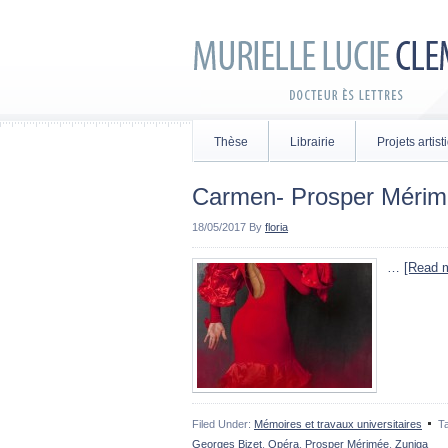
Thèse
Librairie
Projets artis
Carmen- Prosper Mérim
18/05/2017
By
floria
…
[Read m
Filed Under:
Mémoires et travaux universitaires
T
Georges Bizet
,
Opéra
,
Prosper Mérimée
,
Zuniga