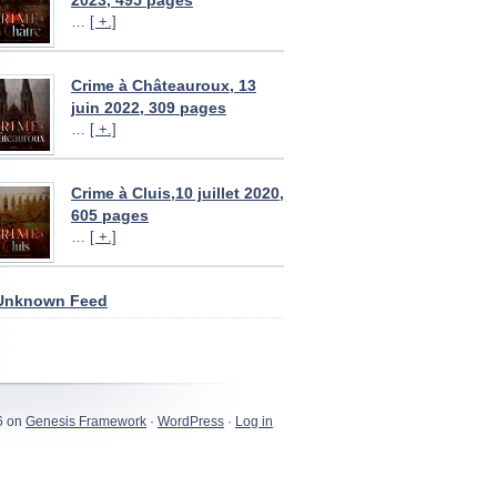
2023, 495 pages
…
[ +.]
Crime à Châteauroux, 13
juin 2022, 309 pages
…
[ +.]
Crime à Cluis,10 juillet 2020,
605 pages
…
[ +.]
Unknown Feed
6 on
Genesis Framework
·
WordPress
·
Log in