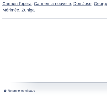
Carmen l'opéra
,
Carmen la nouvelle
,
Don José
,
George
Mérimée
,
Zuniga
Return to top of page