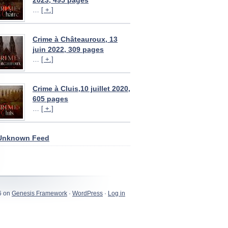
2023, 495 pages
…
[ +.]
Crime à Châteauroux, 13
juin 2022, 309 pages
…
[ +.]
Crime à Cluis,10 juillet 2020,
605 pages
…
[ +.]
Unknown Feed
6 on
Genesis Framework
·
WordPress
·
Log in