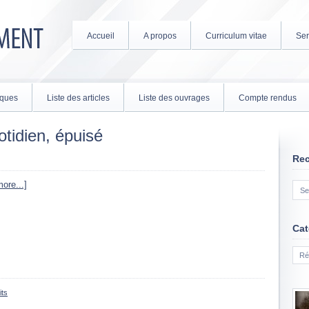
Accueil
A propos
Curriculum vitae
Ser
tiques
Liste des articles
Liste des ouvrages
Compte rendus
otidien, épuisé
Re
ore...]
Cat
Cate
its