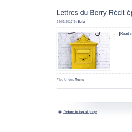
Lettres du Berry Récit ép
23/06/2017
By
floria
…
[Read m
Filed Under:
Récits
Return to top of page