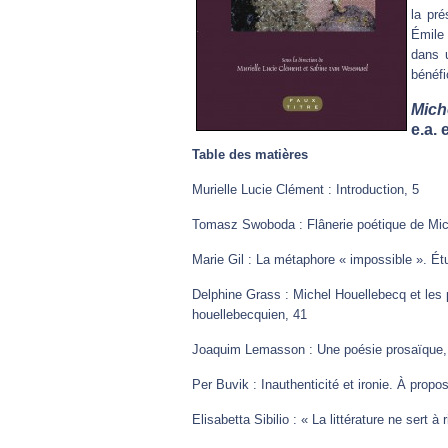
la pr
Émile 
dans 
bénéfi
Mich
e.a. 
Table des matières
Murielle Lucie Clément : Introduction, 5
Tomasz Swoboda : Flânerie poétique de Mic
Marie Gil : La métaphore « impossible ». É
Delphine Grass : Michel Houellebecq et les
houellebecquien, 41
Joaquim Lemasson : Une poésie prosaïque,
Per Buvik : Inauthenticité et ironie. À prop
Elisabetta Sibilio : « La littérature ne sert à 