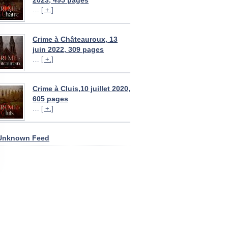
2023, 495 pages
…
[ +.]
Crime à Châteauroux, 13
juin 2022, 309 pages
…
[ +.]
Crime à Cluis,10 juillet 2020,
605 pages
…
[ +.]
Unknown Feed