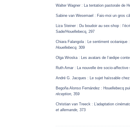
Walter Wagner : La tentation pastorale de H
Sabine van Wesemael : Fais-moi un gros câ
Liza Steiner : Du boudoir au sex-shop : l’écr
Sade/Houellebecq, 297
Chiara Falangola : Le sentiment océanique :
Houellebecq,
309
Olga Wroska : Les avatars de l’œdipe cont
Ruth Amar : La nouvelle ère socio-affective
André G. Jacques : Le sujet haïssable chez
Begoña Alonso Fernández : Houellebecq pu
réception,
359
Christian van Treeck : L’adaptation cinéma
et allemande,
373