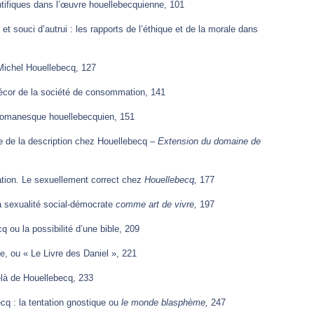
ntifiques dans l’œuvre houellebecquienne, 101
 et souci d’autrui : les rapports de l’éthique et de la morale dans
 Michel Houellebecq, 127
écor de la société de consommation, 141
e romanesque houellebecquien, 151
 de la description chez Houellebecq –
Extension du domaine de
lation. Le sexuellement correct chez
Houellebecq,
177
a sexualité social-démocrate
comme art de vivre,
197
ou la possibilité d’une bible, 209
e, ou « Le Livre des Daniel », 221
là de Houellebecq, 233
cq : la tentation gnostique ou
le monde blasphème,
247