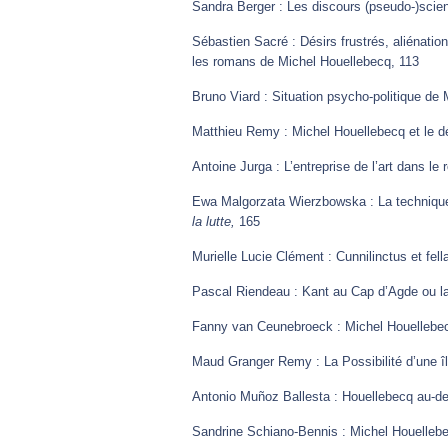
Sandra Berger : Les discours (pseudo-)scie
Sébastien Sacré : Désirs frustrés, aliénation
les romans de Michel Houellebecq, 113
Bruno Viard : Situation psycho-politique de
Matthieu Remy : Michel Houellebecq et le d
Antoine Jurga : L’entreprise de l’art dans l
Ewa Malgorzata Wierzbowska : La technique
la lutte,
165
Murielle Lucie Clément : Cunnilinctus et fel
Pascal Riendeau : Kant au Cap d’Agde ou l
Fanny van Ceunebroeck : Michel Houellebecq 
Maud Granger Remy : La Possibilité d’une îl
Antonio Muñoz Ballesta : Houellebecq au-de
Sandrine Schiano-Bennis : Michel Houellebe