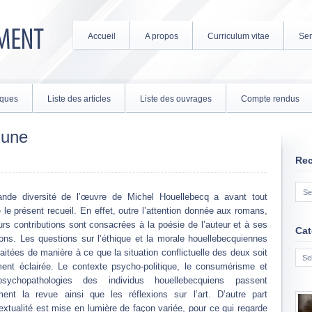
Accueil
A propos
Curriculum vitae
Ser
tiques
Liste des articles
Liste des ouvrages
Compte rendus
 une
Re
ande diversité de l’œuvre de Michel Houellebecq a avant tout
é le présent recueil. En effet, outre l’attention donnée aux romans,
urs contributions sont consacrées à la poésie de l’auteur et à ses
Cat
ns. Les questions sur l’éthique et la morale houellebecquiennes
Cate
raitées de manière à ce que la situation conflictuelle des deux soit
ment éclairée. Le contexte psycho-politique, le consumérisme et
sychopathologies des individus houellebecquiens passent
ment la revue ainsi que les réflexions sur l’art. D’autre part
rtextualité est mise en lumière de façon variée, pour ce qui regarde