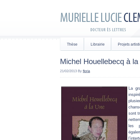
Thèse
Librairie
Projets artis
Michel Houellebecq à la
21/02/2013
By
floria
La gr
inspir
plusie
chanso
sont t
nette
les p
égale
l’inte